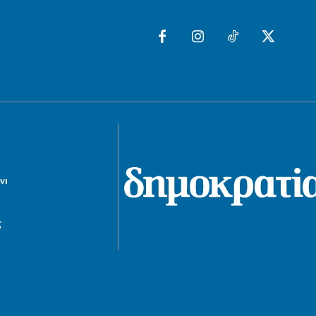
6|08|2026 | 21:40
ΚΟΣΜΟΣ
Ιταλία όπως… Μυστράς: 50χρονος
έπαιρνε τη σύνταξη της νεκρής
μητέρας του
6|08|2026 | 21:35
ΠΟΛΙΤΙΣΜΟΣ
«Χάσαμε τη θεία Στοπ»: Μια θεία, ένας
θάνατος, αμέτρητα αδιέξοδα
6|08|2026 | 21:30
νι
ΑΠΟΨΕΙΣ
Η αλήθεια για τη σχέση Βαρβιτσιώτη –
ς
Μητσοτάκη
6|08|2026 | 21:26
ΟΙΚΟΝΟΜΙΑ
Με μισθούς Βαλκανίων και τιμές
δυτικής Ευρώπης!