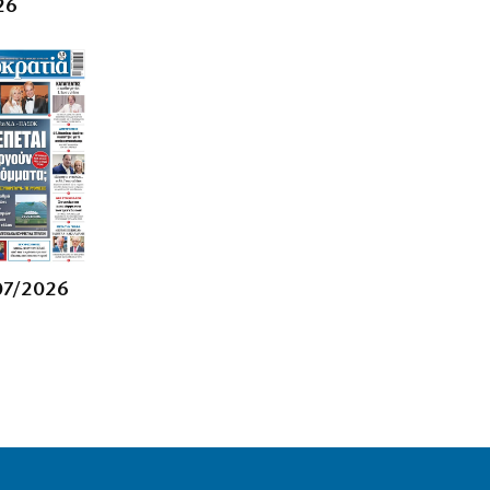
ΟΙΚΟΝΟΜΙΑ
26
Aκριβαίνει γάλα και φέτα
6|08|2026 | 22:10
ΠΟΛΙΤΙΣΜΟΣ
Επίδαυρος: Η «Μήδεια» συναντά την…
Τεχνητή Νοημοσύνη
6|08|2026 | 22:00
ΑΘΛΗΤΙΚΑ
Έρχεται ο Σαββίδης και φέρνει…
«μπαμ» στον ΠΑΟΚ!
6|08|2026 | 21:55
07/2026
ΚΟΣΜΟΣ
Reuters: Ανησυχία στις ΗΠΑ για
αστάθεια στη Μέση Ανατολή
6|08|2026 | 21:50
ΕΛΛΑΔΑ
Επτά μήνες ανενεργά τα νέα
αεροπλάνα της Πυροσβεστικής