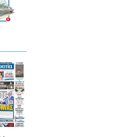
ΚΟΣΜΟΣ
Ιστορική επίσκεψη Ζελένσκι στη
Σερβία
6|08|2026 | 22:40
ΠΟΛΙΤΙΣΜΟΣ
Αγιον Ορος: Εικαστικό ταξίδι σιωπής
και πίστης
6|08|2026 | 22:30
ΕΛΛΑΔΑ
Χαλκιδική: Νεκρός 69χρονος στην
παραλία Σίβηρη
6|08|2026 | 22:25
ΑΘΛΗΤΙΚΑ
UEFA: Διατηρεί το μποϊκοτάζ στα
Παγκόσμια Κύπελλα
6|08|2026 | 22:20