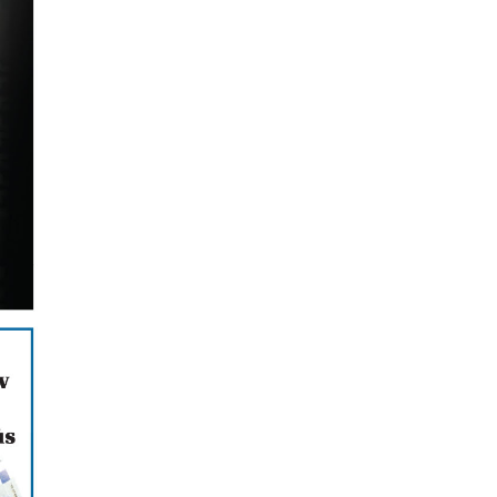
ΟΙΚΟΝΟΜΙΑ
Delivery: Γιατί το αφορολόγητο στα
φιλοδωρήματα δεν αρκεί – Τι ζητούν οι
διανομείς (βίντεο)
6|08|2026 | 23:10
ΑΘΛΗΤΙΚΑ
Ο Ορτέγκα αποχαιρέτησε τον
Ολυμπιακό και υπογράφει στη Ρίβερ
Πλέιτ
6|08|2026 | 23:00
ΕΛΛΑΔΑ
ΟΛΘ: Νέα επένδυση σε σύγχρονο
εξοπλισμό – 8 νέα Straddle Carriers
στο λιμάνι
6|08|2026 | 22:50
ΑΘΛΗΤΙΚΑ
Όλα για όλα για την ανατροπή ο ΠΑΟΚ
6|08|2026 | 22:47