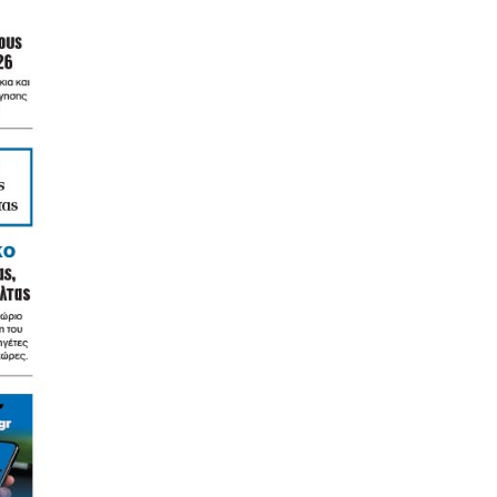
ΑΠΟΨΕΙΣ
Οταν η κυβέρνηση της Ν.Δ. διέσπασε
τη φάλαγγα της παράταξης!
9|08|2026 | 14:30
ΕΛΛΑΔΑ
Πυρκαγιά στο Σπήλαιο Ορεστιάδας
9|08|2026 | 14:25
ΚΟΣΜΟΣ
Η Ευρώπη ετοιμάζεται για σπάνια
ολική ηλιακή έκλειψη
9|08|2026 | 14:20
ΚΟΣΜΟΣ
Αυστραλία: Παραλίγο σύγκρουση δύο
αεροσκαφών στο Σίδνεϊ (βίντεο)
9|08|2026 | 14:15
ΑΘΛΗΤΙΚΑ