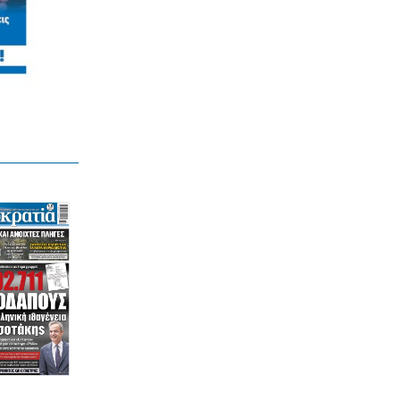
FIFA: Καταγγελίες για συντονισμένο
σχέδιο υπονόμευσης του Ινφαντίνο
9|08|2026 | 14:10
ΠΟΛΙΤΙΚΗ
Το θερινό «ψυχογράφημα» μιας
ηγεσίας σε πλήρη αποσύνδεση
9|08|2026 | 14:00
ΕΛΛΑΔΑ
Λάρισα: Κλωνοποίησαν φωνή μάνας με
AI και «άρπαξαν» τιμαλφή από τον
ανήλικο γιο της
9|08|2026 | 13:50
ΕΛΛΑΔΑ
Θάνατος 4χρονου στην Πάρο: Στον
εισαγγελέα ο ιδιοκτήτης του beach bar
9|08|2026 | 13:40
ΕΛΛΑΔΑ