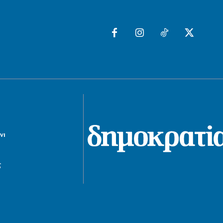
9|08|2026 | 12:55
ΕΛΛΑΔΑ
Σε κατάσταση κόκκινού συναγερμού
η Αττική και 4 περιφερειακές Ενότητες
9|08|2026 | 12:50
ΑΘΛΗΤΙΚΑ
Γκέλα της Σπόρτινγκ, γκολ ο Ιωαννίδης
9|08|2026 | 12:40
ΕΛΛΑΔΑ
νι
Μήλος: Ελικόπτερο προσγειώθηκε στο
Σαρακήνικο για μπάνιο (βίντεο)
9|08|2026 | 12:30
ς
ΠΟΛΙΤΙΚΗ
Αλέξης Τσίπρας: Χωρίς ατζέντα, χωρίς
γραμμή, χωρίς δυναμική
9|08|2026 | 12:27