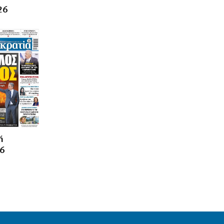
Λουτράκι: 75χρονος κατέρρευσε και
26
πέθανε δίπλα σε κάδους σκουπιδιών
9|08|2026 | 13:35
ΚΟΣΜΟΣ
Επίθεση των Χούθι σε διυλιστήριο του
Τζιζάν
9|08|2026 | 13:20
ΥΓΕΙΑ
Ανησυχία από την αύξηση
κρουσμάτων του ιού του Δυτικού
Νείλου
ή
9|08|2026 | 13:10
26
ΠΟΛΙΤΙΚΗ
Ο καυτός Αύγουστος των βουλευτών
της Ν.Δ. στην περιφέρεια
9|08|2026 | 13:00
ΕΛΛΑΔΑ
Κορυφώνεται η έξοδος των αδειούχων