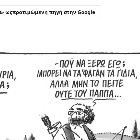
α» ως
προτιμώμενη πηγή στην Google