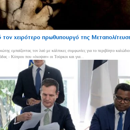
 τον χειρότερο πρωθυπουργό της Μεταπολίτευσ
ριώτης εμπαίζοντας τον λαό με κάλπικες συμφωνίες για το περιβόητο καλώδι
δας - Κύπρου που «έκοψαν» οι Τούρκοι και για...