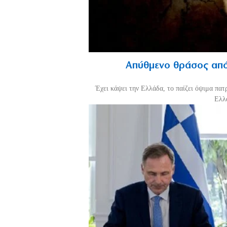
Απύθμενο θράσος από
Έχει κάψει την Ελλάδα, το παίζει όψιμα πατ
Ελλά