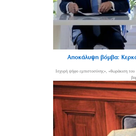
Αποκάλυψη βόμβα: Κερκό
Ισχυρή ψήφο εμπιστοσύνης», «θωράκιση του 
βα