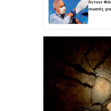
Άντονι Φά
σιωπής γι