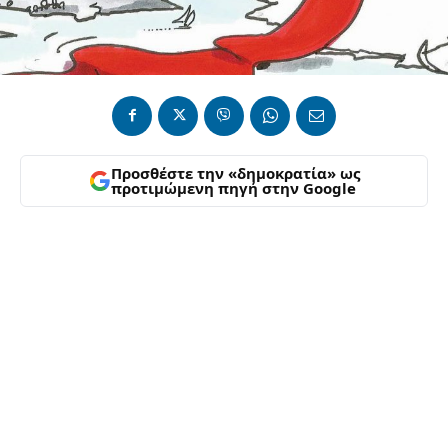
Προσθέστε την «δημοκρατία» ως
προτιμώμενη πηγή στην Google