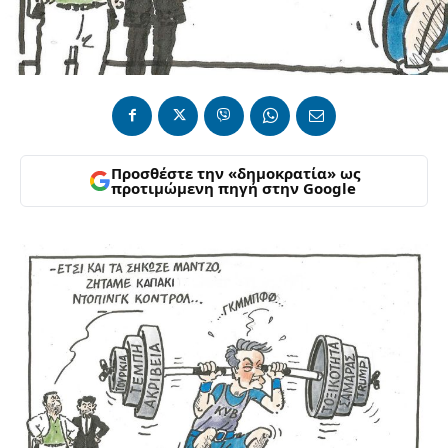
Προσθέστε την «δημοκρατία» ως
προτιμώμενη πηγή στην Google