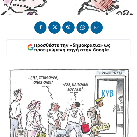
Προσθέστε την «δημοκρατία» ως
προτιμώμενη πηγή στην Google