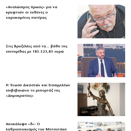
«Aναλώσιμος ήρωας» για να
κρυφτούν οι ευθύνες ο
χαροκαμένος πατέρας
Στις Βρυξέλλες από τα… βάθη της
επετηρίδας με 183.325,83 ευρώ
Η Ένωση Δικαστών και Εισαγγελέων
επιβεβαιώνει το ρεπορτάζ της
«Δημοκρατίας»
Αποκάλυψη «δ»: Ο
λαθροεποικισμός του Μητσοτάκη