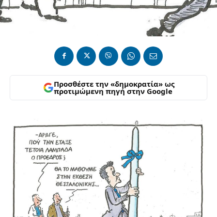
Προσθέστε την «δημοκρατία» ως
προτιμώμενη πηγή στην Google