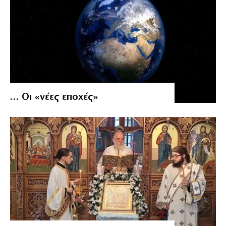
… Οι «νέες εποχές»