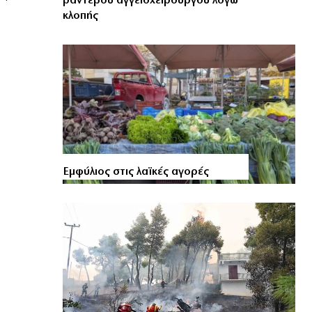
ραντεβού αγγειοχειρουργού λόγω
κλοπής
Εμφύλιος στις λαϊκές αγορές