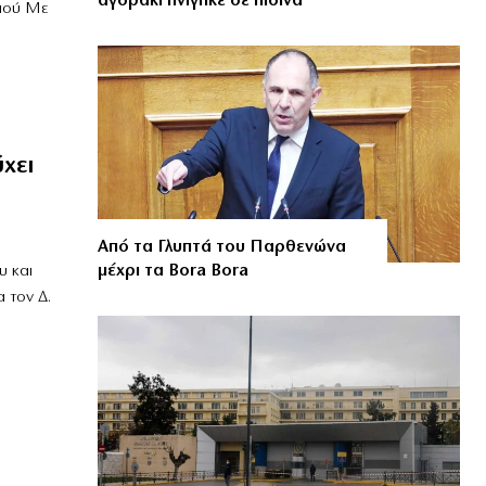
αγοράκι πνίγηκε σε πισίνα
λαού Με
χει
Από τα Γλυπτά του Παρθενώνα
μέχρι τα Bora Bora
υ και
α τον Δ.