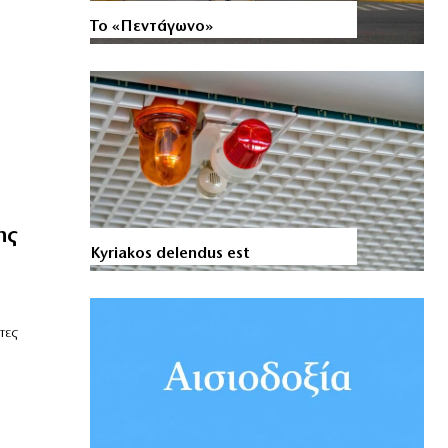
Το «Πεντάγωνο»
ης
Kyriakos delendus est
τες