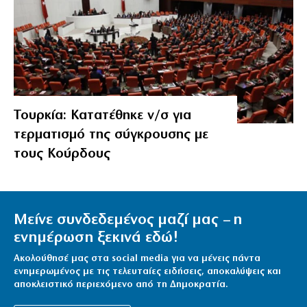
Τουρκία: Κατατέθηκε ν/σ για
τερματισμό της σύγκρουσης με
τους Κούρδους
Μείνε συνδεδεμένος μαζί μας – η
ενημέρωση ξεκινά εδώ!
Ακολούθησέ μας στα social media για να μένεις πάντα
ενημερωμένος με τις τελευταίες ειδήσεις, αποκαλύψεις και
αποκλειστικό περιεχόμενο από τη Δημοκρατία.