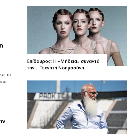
n
Επίδαυρος: Η «Μήδεια» συναντά
την… Τεχνητή Νοημοσύνη
και τη
που
..
ην