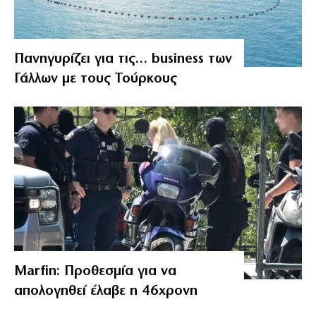
Πανηγυρίζει για τις… business των
Γάλλων με τους Τούρκους
Marfin: Προθεσμία για να
απολογηθεί έλαβε η 46χρονη