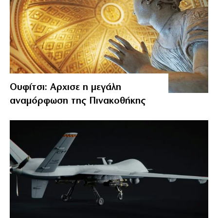
Ουφίτσι: Αρχισε η μεγάλη
αναμόρφωση της Πινακοθήκης