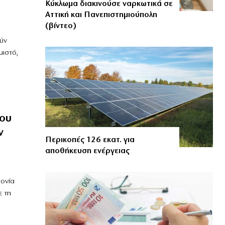
Κύκλωμα διακινούσε ναρκωτικά σε
Αττική και Πανεπιστημιούπολη
(βίντεο)
ύν
μιστό,
του
ν
Περικοπές 126 εκατ. για
αποθήκευση ενέργειας
φονία
ε τη