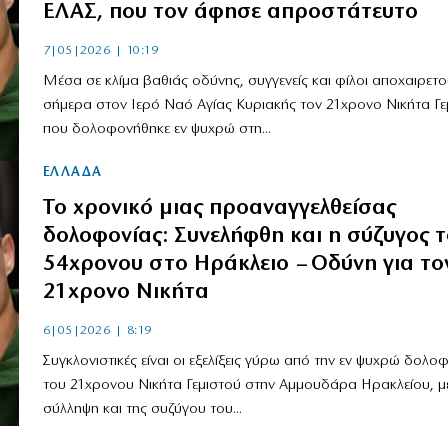
ΕΛΑΣ, που τον άφησε απροστάτευτο
7|05|2026 | 10:19
Μέσα σε κλίμα βαθιάς οδύνης, συγγενείς και φίλοι αποχαιρετο
σήμερα στον Ιερό Ναό Αγίας Κυριακής τον 21χρονο Νικήτα Γε
που δολοφονήθηκε εν ψυχρώ στη...
ΕΛΛΑΔΑ
Το χρονικό μιας προαναγγελθείσας
δολοφονίας: Συνελήφθη και η σύζυγος 
54χρονου στο Ηράκλειο – Οδύνη για το
21χρονο Νικήτα
6|05|2026 | 8:19
Συγκλονιστικές είναι οι εξελίξεις γύρω από την εν ψυχρώ δολο
του 21χρονου Νικήτα Γεμιστού στην Αμμουδάρα Ηρακλείου, μ
σύλληψη και της συζύγου του...