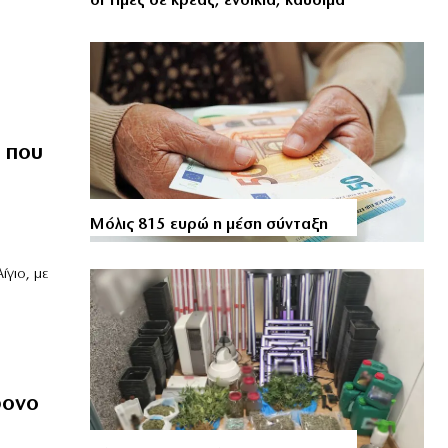
οι τιμές σε κρέας, ενοίκια, καύσιμα
α που
Μόλις 815 ευρώ η μέση σύνταξη
γιο, με
ρονο