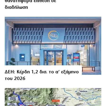
θανατηφόρα επίθεση σε
διαδήλωση
ΔΕΗ: Κέρδη 1,2 δισ. το α’ εξάμηνο
του 2026