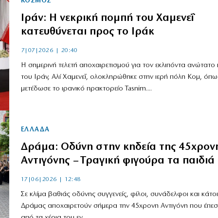
ΚΟΣΜΟΣ
Ιράν: Η νεκρική πομπή του Χαμενεΐ
κατευθύνεται προς το Ιράκ
7|07|2026 | 20:40
Η σημερινή τελετή αποχαιρετισμού για τον εκλιπόντα ανώτατο 
του Ιράν, Αλί Χαμενεΐ, ολοκληρώθηκε στην ιερή πόλη Κομ, όπω
μετέδωσε το ιρανικό πρακτορείο Tasnim....
ΕΛΛΑΔΑ
Δράμα: Οδύνη στην κηδεία της 45χρον
Αντιγόνης – Τραγική φιγούρα τα παιδιά
17|06|2026 | 12:48
Σε κλίμα βαθιάς οδύνης συγγενείς, φίλοι, συνάδελφοι και κάτοι
Δράμας αποχαιρετούν σήμερα την 45χρονη Αντιγόνη που έπεσ
από τα χέρια του εν...