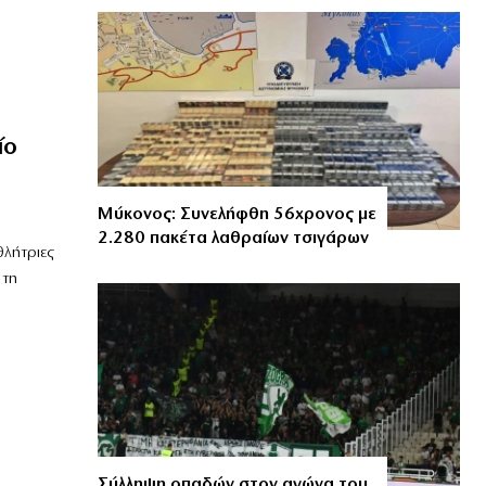
ίο
Μύκονος: Συνελήφθη 56χρονος με
2.280 πακέτα λαθραίων τσιγάρων
θλήτριες
 τη
Σύλληψη οπαδών στον αγώνα του