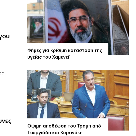
γου
Φήμες για κρίσιμη κατάσταση της
υγείας του Χαμενεΐ
ος
υνες
Οψιμη αποθέωση του Τραμπ από
Γεωργιάδη και Κυρανάκη