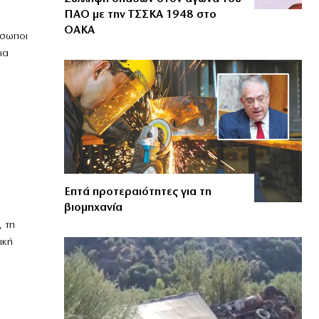
ΠΑΟ με την ΤΣΣΚΑ 1948 στο
ΟΑΚΑ
όσωποι
ια
Επτά προτεραιότητες για τη
βιομηχανία
 τη
ική