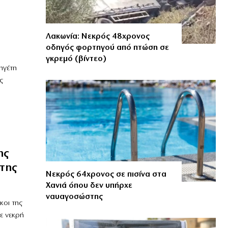
Λακωνία: Νεκρός 48χρονος
οδηγός φορτηγού από πτώση σε
γκρεμό (βίντεο)
ηγέτη
ς
ης
 της
Νεκρός 64χρονος σε πισίνα στα
Χανιά όπου δεν υπήρχε
ναυαγοσώστης
κοι της
ε νεκρή