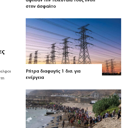
άφησαν την τελευταία τους πνοή
στην άσφαλτο
ες
Ρήτρα διαφυγής 1 δισ. για
δελφοι
ενέργεια
στη