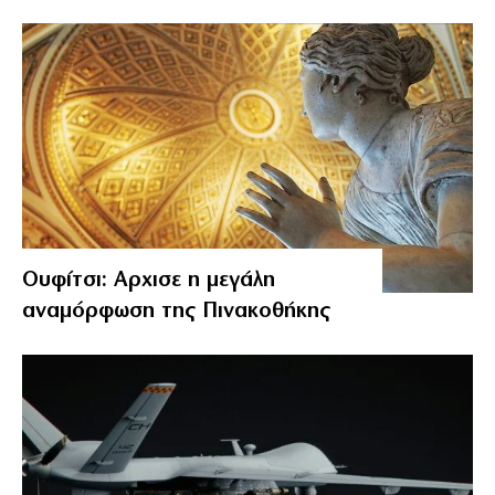
Ουφίτσι: Αρχισε η μεγάλη
αναμόρφωση της Πινακοθήκης