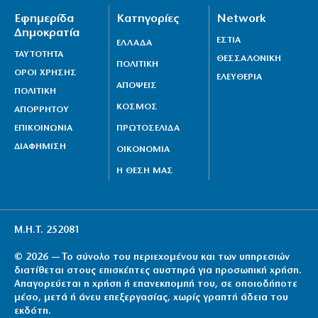
Εφημερίδα
Κατηγορίες
Network
Δημοκρατία
ΕΣΤΙΑ
ΕΛΛΑΔΑ
ΤΑΥΤΟΤΗΤΑ
ΘΕΣΣΑΛΟΝΙΚΗ
ΠΟΛΙΤΙΚΗ
ΟΡΟΙ ΧΡΗΣΗΣ
ΕΛΕΥΘΕΡΙΑ
ΑΠΟΨΕΙΣ
ΠΟΛΙΤΙΚΗ
ΚΟΣΜΟΣ
ΑΠΟΡΡΗΤΟΥ
ΕΠΙΚΟΙΝΩΝΙΑ
ΠΡΩΤΟΣΕΛΙΔΑ
ΔΙΑΦΗΜΙΣΗ
ΟΙΚΟΝΟΜΙΑ
Η ΘΕΣΗ ΜΑΣ
Μ.Η.Τ. 252081
© 2026 — Το σύνολο του περιεχομένου και των υπηρεσιών
διατίθεται στους επισκέπτες αυστηρά για προσωπική χρήση.
Απαγορεύεται η χρήση ή επανεκπομπή του, σε οποιοδήποτε
μέσο, μετά ή άνευ επεξεργασίας, χωρίς γραπτή άδεια του
εκδότη.