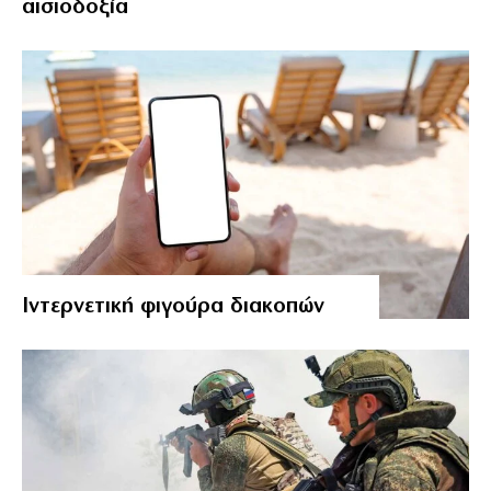
αισιοδοξία
Ιντερνετική φιγούρα διακοπών