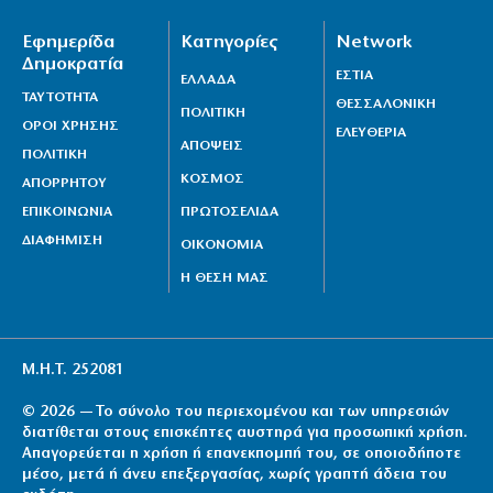
Εφημερίδα
Κατηγορίες
Network
Δημοκρατία
ΕΣΤΙΑ
ΕΛΛΑΔΑ
ΤΑΥΤΟΤΗΤΑ
ΘΕΣΣΑΛΟΝΙΚΗ
ΠΟΛΙΤΙΚΗ
ΟΡΟΙ ΧΡΗΣΗΣ
ΕΛΕΥΘΕΡΙΑ
ΑΠΟΨΕΙΣ
ΠΟΛΙΤΙΚΗ
ΚΟΣΜΟΣ
ΑΠΟΡΡΗΤΟΥ
ΕΠΙΚΟΙΝΩΝΙΑ
ΠΡΩΤΟΣΕΛΙΔΑ
ΔΙΑΦΗΜΙΣΗ
ΟΙΚΟΝΟΜΙΑ
Η ΘΕΣΗ ΜΑΣ
Μ.Η.Τ. 252081
© 2026 — Το σύνολο του περιεχομένου και των υπηρεσιών
διατίθεται στους επισκέπτες αυστηρά για προσωπική χρήση.
Απαγορεύεται η χρήση ή επανεκπομπή του, σε οποιοδήποτε
μέσο, μετά ή άνευ επεξεργασίας, χωρίς γραπτή άδεια του