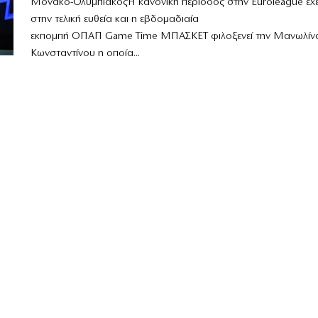
Μονακό-ΟλυμπιακόςΗ κανονική περίοδος στην Euroleague έχει
στην τελική ευθεία και η εβδομαδιαία
εκπομπή ΟΠΑΠ Game Time ΜΠΑΣΚΕΤ φιλοξενεί την Μανωλίν
Κωνσταντίνου η οποία...