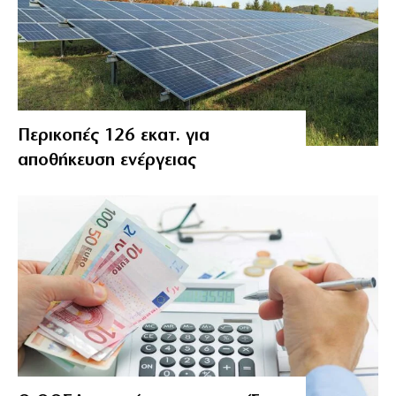
Περικοπές 126 εκατ. για
αποθήκευση ενέργειας