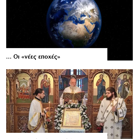
… Οι «νέες εποχές»