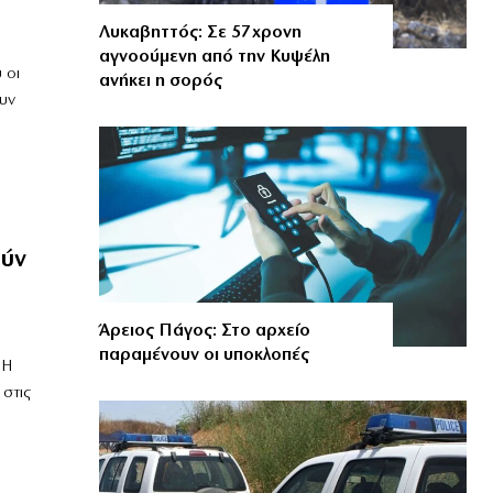
Λυκαβηττός: Σε 57χρονη
αγνοούμενη από την Κυψέλη
 οι
ανήκει η σορός
υν
ούν
Άρειος Πάγος: Στο αρχείο
παραμένουν οι υποκλοπές
 Η
 στις