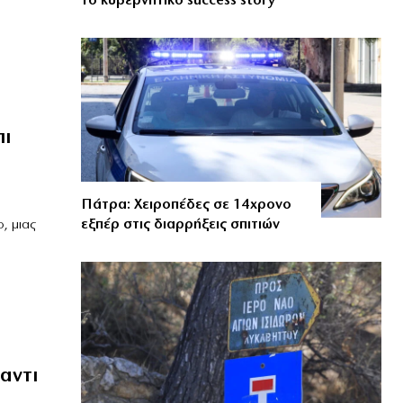
το κυβερνητικό success story
πι
Πάτρα: Χειροπέδες σε 14χρονο
εξπέρ στις διαρρήξεις σπιτιών
, μιας
αντι