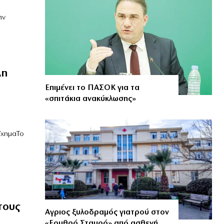
ην
λη
Επιμένει το ΠΑΣΟΚ για τα
«σπιτάκια ανακύκλωσης»
ίχημαΤο
τους
Αγριος ξυλοδραμός γιατρού στον
«Ερυθρό Σταυρό» από ασθενή