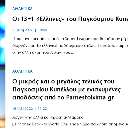
ΑΘΛΗΤΙΚΑ
Οι 13+1 «Έλληνες» του Παγκόσμιου Κυπ
11|06|2026 | 10:00
Ποιοι είναι οι παίκτες από τη Super League που θα πάρουν μέ
διοργάνωση Το ελληνικό ποδόσφαιρο στέλνει 13 ποδοσφαιρισ
στην άλλη άκρη του Ατλαντικού....
ΑΘΛΗΤΙΚΑ
Ο μικρός και ο μεγάλος τελικός του
Παγκοσμίου Κυπέλλου με ενισχυμένες
αποδόσεις από το Pamestoixima.gr
16|12|2022 | 11:22
Αργεντινή-Γαλλία και Κροατία-Μαρόκο
με Money Back και World Challenge* Δύο παιχνίδια απομένουν