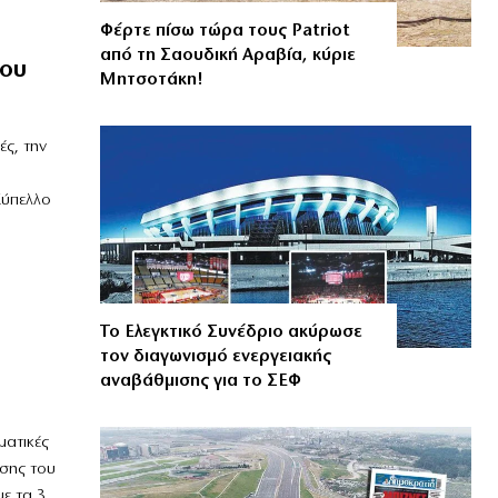
Φέρτε πίσω τώρα τους Patriot
από τη Σαουδική Αραβία, κύριε
λου
Μητσοτάκη!
ές, την
Κύπελλο
Το Ελεγκτικό Συνέδριο ακύρωσε
τον διαγωνισμό ενεργειακής
αναβάθμισης για το ΣΕΦ
ματικές
άσης του
ε τα 3