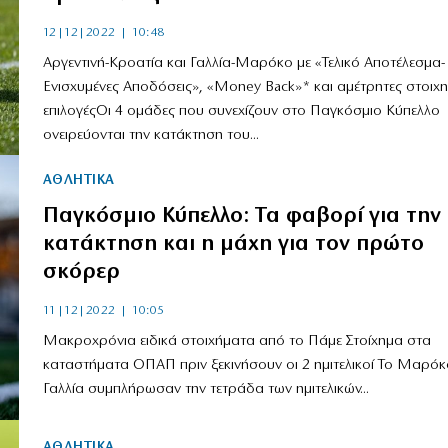
12|12|2022 | 10:48
Αργεντινή-Κροατία και Γαλλία-Μαρόκο με «Τελικό Αποτέλεσμα-
Ενισχυμένες Αποδόσεις», «Money Back»* και αμέτρητες στοιχη
επιλογέςΟι 4 ομάδες που συνεχίζουν στο Παγκόσμιο Κύπελλο
ονειρεύονται την κατάκτηση του...
ΑΘΛΗΤΙΚΑ
Παγκόσμιο Κύπελλο: Τα φαβορί για την
κατάκτηση και η μάχη για τον πρώτο
σκόρερ
11|12|2022 | 10:05
Μακροχρόνια ειδικά στοιχήματα από το Πάμε Στοίχημα στα
καταστήματα ΟΠΑΠ πριν ξεκινήσουν οι 2 ημιτελικοί Το Μαρόκο
Γαλλία συμπλήρωσαν την τετράδα των ημιτελικών...
ΑΘΛΗΤΙΚΑ