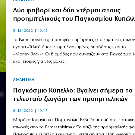
Δύο φαβορί και δύο ντέρμπι στους
προημιτελικούς του Παγκοσμίου Κυπέλ
8|12|2022 | 10:43
Το Pamesτoixima.gr προσφέρει αμέτρητες στοιχηματικές επιλογ
αγορά «Τελικό Αποτέλεσμα-Ενισχυμένες Αποδόσεις» και το
«Money Back»* Οι 8 ομάδες που συνεχίζουν στο Παγκόσμιο 
είναι έτοιμες για νέες μάχες...
ΑΘΛΗΤΙΚΑ
Παγκόσμιο Κύπελλο: Βγαίνει σήμερα το
τελευταίο ζευγάρι των προημιτελικών
6|12|2022 | 10:17
Μαρόκο-Ισπανία και Πορτογαλία-Ελβετία με αμέτρητες στοιχη
επιλογές από το Pamesτoixima.grΤο παζλ της προημιτελικής φ
Παγκοσμίου Κυπέλλου συμπληρώνεται σήμερα. Ήδη γνωρίζουμ