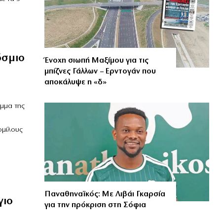
όσμιο
Ένοχη σιωπή Μαξίμου για τις
μπίζνες Γάλλων – Ερντογάν που
αποκάλυψε η «δ»
μμα της
ομίλους
Παναθηναϊκός: Με Λιβάι Γκαρσία
γιο
για την πρόκριση στη Σόφια