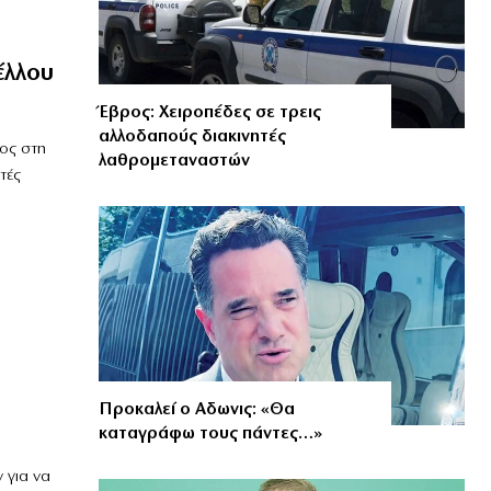
έλλου
Έβρος: Χειροπέδες σε τρεις
αλλοδαπούς διακινητές
ρος στη
λαθρομεταναστών
τές
Προκαλεί ο Αδωνις: «Θα
καταγράφω τους πάντες…»
 για να