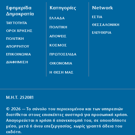
Εφημερίδα
Κατηγορίες
Network
Δημοκρατία
ΕΣΤΙΑ
ΕΛΛΑΔΑ
ΤΑΥΤΟΤΗΤΑ
ΘΕΣΣΑΛΟΝΙΚΗ
ΠΟΛΙΤΙΚΗ
ΟΡΟΙ ΧΡΗΣΗΣ
ΕΛΕΥΘΕΡΙΑ
ΑΠΟΨΕΙΣ
ΠΟΛΙΤΙΚΗ
ΚΟΣΜΟΣ
ΑΠΟΡΡΗΤΟΥ
ΕΠΙΚΟΙΝΩΝΙΑ
ΠΡΩΤΟΣΕΛΙΔΑ
ΔΙΑΦΗΜΙΣΗ
ΟΙΚΟΝΟΜΙΑ
Η ΘΕΣΗ ΜΑΣ
Μ.Η.Τ. 252081
© 2026 — Το σύνολο του περιεχομένου και των υπηρεσιών
διατίθεται στους επισκέπτες αυστηρά για προσωπική χρήση.
Απαγορεύεται η χρήση ή επανεκπομπή του, σε οποιοδήποτε
μέσο, μετά ή άνευ επεξεργασίας, χωρίς γραπτή άδεια του
εκδότη.