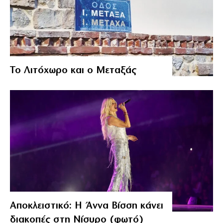
Το Λιτόχωρο και ο Μεταξάς
Αποκλειστικό: Η Άννα Βίσση κάνει
διακοπές στη Νίσυρο (φωτό)