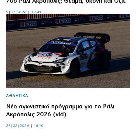
70ό Ράλι Ακρόπολις: Θέαμα, σκόνη και Οζιέ
9|07|2026 | 19:40
ΑΘΛΗΤΙΚΑ
Νέο αγωνιστικό πρόγραμμα για το Ράλι
Ακρόπολις 2026 (vid)
25|02|2026 | 16:10