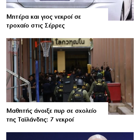
Μητέρα και γιος νεκροί σε
τροχαίο στις Σέρρες
Μαθητής άνοιξε πυρ σε σχολείο
της Ταϊλάνδης: 7 νεκροί