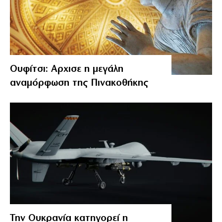
Ουφίτσι: Αρχισε η μεγάλη
αναμόρφωση της Πινακοθήκης
Την Ουκρανία κατηγορεί η