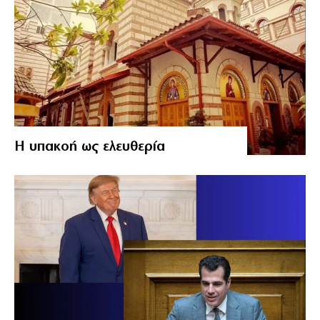
Η υπακοή ως ελευθερία