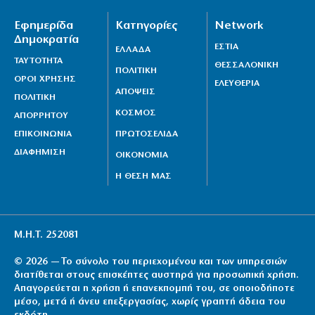
Εφημερίδα
Κατηγορίες
Network
Δημοκρατία
ΕΣΤΙΑ
ΕΛΛΑΔΑ
ΤΑΥΤΟΤΗΤΑ
ΘΕΣΣΑΛΟΝΙΚΗ
ΠΟΛΙΤΙΚΗ
ΟΡΟΙ ΧΡΗΣΗΣ
ΕΛΕΥΘΕΡΙΑ
ΑΠΟΨΕΙΣ
ΠΟΛΙΤΙΚΗ
ΚΟΣΜΟΣ
ΑΠΟΡΡΗΤΟΥ
ΕΠΙΚΟΙΝΩΝΙΑ
ΠΡΩΤΟΣΕΛΙΔΑ
ΔΙΑΦΗΜΙΣΗ
ΟΙΚΟΝΟΜΙΑ
Η ΘΕΣΗ ΜΑΣ
Μ.Η.Τ. 252081
© 2026 — Το σύνολο του περιεχομένου και των υπηρεσιών
διατίθεται στους επισκέπτες αυστηρά για προσωπική χρήση.
Απαγορεύεται η χρήση ή επανεκπομπή του, σε οποιοδήποτε
μέσο, μετά ή άνευ επεξεργασίας, χωρίς γραπτή άδεια του