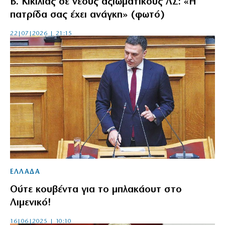
Β. Κικίλιας σε νέους αξιωματικούς ΛΣ: «Η
πατρίδα σας έχει ανάγκη» (φωτό)
22|07|2026 | 21:15
ΕΛΛΑΔΑ
Ούτε κουβέντα για το μπλακάουτ στο
Λιμενικό!
16|06|2025 | 10:10