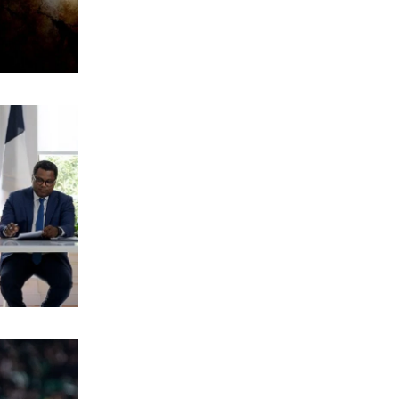
7|08|2026 | 15:17
ΚΟΣΜΟΣ
Φήμες για κρίσιμη κατάσταση της
υγείας του Χαμενεΐ
7|08|2026 | 15:10
ΠΟΛΙΤΙΚΗ
Οψιμη αποθέωση του Τραμπ από
Γεωργιάδη και Κυρανάκη
7|08|2026 | 15:00
Η ΘΕΣΗ ΜΑΣ
Το Αιγαίο σε εταιρία με μπίζνες στην
Τουρκία!
7|08|2026 | 14:53
ΠΟΛΙΤΙΚΗ
ΣΥΡΙΖΑ: Η ρήτρα από μόνη της δεν
μειώνει το κόστος του ρεύματος
7|08|2026 | 14:50