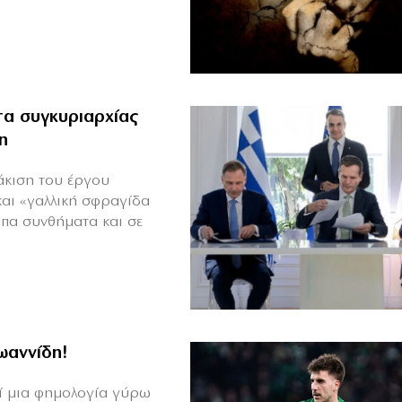
α συγκυριαρχίας
η
άκιση του έργου
και «γαλλική σφραγίδα
υπα συνθήματα και σε
Ιωαννίδη!
θεί μια φημολογία γύρω