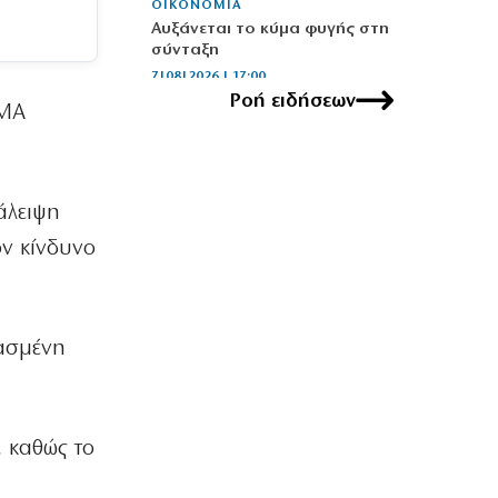
ΟΙΚΟΝΟΜΙΑ
Αυξάνεται το κύμα φυγής στη
σύνταξη
7|08|2026 | 17:00
Ροή ειδήσεων
ΑΜΑ
ΕΛΛΑΔΑ
Ἐρωτήματα συγκυριαρχίας γιά τό
καλώδιο στό Αἰγαῖο
7|08|2026 | 16:50
άλειψη
ΕΛΛΑΔΑ
ν κίνδυνο
Παλαιοκώμη: Μητέρα και γιος άφησαν
την τελευταία τους πνοή στην
άσφαλτο
7|08|2026 | 16:40
θασμένη
ΟΙΚΟΝΟΜΙΑ
Ρήτρα διαφυγής 1 δισ. για ενέργεια
7|08|2026 | 16:30
 καθώς το
ΚΟΣΜΟΣ