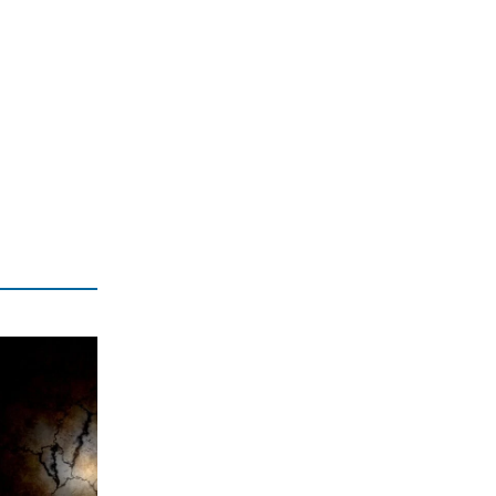
7|08|2026 | 15:50
ΑΘΛΗΤΙΚΑ
Σύλληψη οπαδών στον αγώνα του
ΠΑΟ με την ΤΣΣΚΑ 1948 στο ΟΑΚΑ
7|08|2026 | 15:40
ΟΙΚΟΝΟΜΙΑ
Επτά προτεραιότητες για τη
βιομηχανία
7|08|2026 | 15:30
ΕΛΛΑΔΑ
Λακωνία: Νεκρός 48χρονος οδηγός
φορτηγού από πτώση σε γκρεμό
(βίντεο)
7|08|2026 | 15:20
ΕΛΛΑΔΑ
Νεκρός 64χρονος σε πισίνα στα Χανιά
όπου δεν υπήρχε ναυαγοσώστης