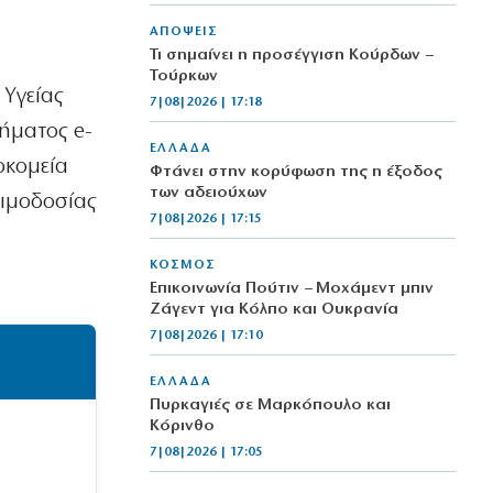
ΑΠΟΨΕΙΣ
Τι σημαίνει η προσέγγιση Κούρδων –
Τούρκων
 Υγείας
7|08|2026 | 17:18
τήματος e-
ΕΛΛΑΔΑ
οκομεία
Φτάνει στην κορύφωση της η έξοδος
των αδειούχων
Αιμοδοσίας
7|08|2026 | 17:15
,
ΚΟΣΜΟΣ
Επικοινωνία Πούτιν – Μοχάμεντ μπιν
Ζάγεντ για Κόλπο και Ουκρανία
7|08|2026 | 17:10
ΕΛΛΑΔΑ
Πυρκαγιές σε Μαρκόπουλο και
Κόρινθο
7|08|2026 | 17:05