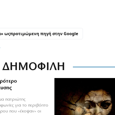
α» ως
προτιμώμενη πηγή στην Google
Α
ΔΗΜΟΦΙΛΗ
ιρότερο
ευσης
ιμα πατριώτης
μφωνίες για το περιβόητο
πρου που «έκοψαν» οι