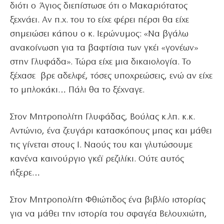
διότι ο Άγιος διεπίστωσε ότι ο Μακαριότατος
ξεχνάει. Αν π.χ. του το είχε φέρει πέρσι θα είχε
σημειώσει κάπου ο κ. Ιερώνυμος: «Να βγάλω
ανακοίνωση για τα βαφτίσια των γκέι «γονέων»
στην Γλυφάδα». Τώρα είχε μια δικαιολογία. Το
ξέχασε βρε αδελφέ, τόσες υποχρεώσεις, ενώ αν είχε
το μπλοκάκι… Πάλι θα το ξέχναγε.
Στον Μητροπολίτη Γλυφάδας, Βούλας κ.λπ. κ.κ.
Αντώνιο, ένα ζευγάρι κατασκόπους μπας και μάθει
τις γίνεται στους Ι. Ναούς του και γλυτώσουμε
κανένα καινούργιο γκέϊ ρεζιλίκι. Ούτε αυτός
ήξερε…
Στον Μητροπολίτη Φθιώτιδος ένα βιβλίο ιστορίας
για να μάθει την ιστορία του σφαγέα Βελουχιώτη,