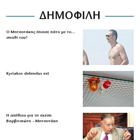
ΔΗΜΟΦΙΛΗ
Ο Μητσοτάκης έπιασε πάτο με το…
σπαθί του!
Kyriakos delendus est
Η αλήθεια για τη σχέση
Βαρβιτσιώτη – Μητσοτάκη