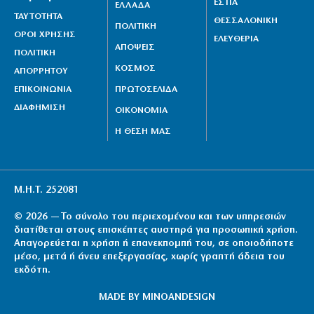
ΕΣΤΙΑ
ΕΛΛΑΔΑ
ΤΑΥΤΟΤΗΤΑ
ΘΕΣΣΑΛΟΝΙΚΗ
ΠΟΛΙΤΙΚΗ
ΟΡΟΙ ΧΡΗΣΗΣ
ΕΛΕΥΘΕΡΙΑ
ΑΠΟΨΕΙΣ
ΠΟΛΙΤΙΚΗ
ΚΟΣΜΟΣ
ΑΠΟΡΡΗΤΟΥ
ΕΠΙΚΟΙΝΩΝΙΑ
ΠΡΩΤΟΣΕΛΙΔΑ
ΔΙΑΦΗΜΙΣΗ
ΟΙΚΟΝΟΜΙΑ
Η ΘΕΣΗ ΜΑΣ
Μ.Η.Τ. 252081
© 2026 — Το σύνολο του περιεχομένου και των υπηρεσιών
διατίθεται στους επισκέπτες αυστηρά για προσωπική χρήση.
Απαγορεύεται η χρήση ή επανεκπομπή του, σε οποιοδήποτε
μέσο, μετά ή άνευ επεξεργασίας, χωρίς γραπτή άδεια του
εκδότη.
MADE BY
MINOANDESIGN