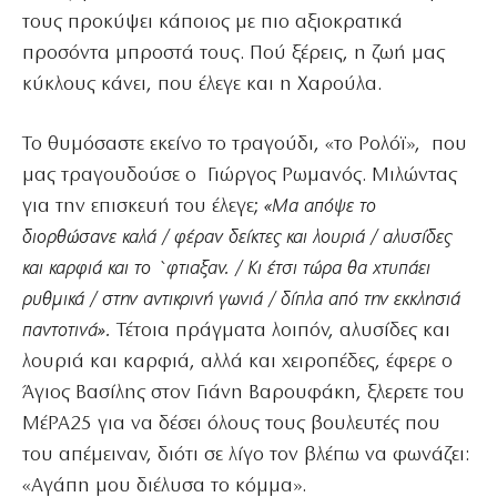
τους προκύψει κάποιος με πιο αξιοκρατικά
προσόντα μπροστά τους. Πού ξέρεις, η ζωή μας
κύκλους κάνει, που έλεγε και η Χαρούλα.
Το θυμόσαστε εκείνο το τραγούδι, «το Ρολόϊ», που
μας τραγουδούσε ο Γιώργος Ρωμανός. Μιλώντας
για την επισκευή του έλεγε;
«Μα απόψε το
διορθώσανε καλά / φέραν δείκτες και λουριά / αλυσίδες
και καρφιά και το `φτιαξαν. / Κι έτσι τώρα θα χτυπάει
ρυθμικά / στην αντικρινή γωνιά / δίπλα από την εκκλησιά
παντοτινά».
Τέτοια πράγματα λοιπόν, αλυσίδες και
λουριά και καρφιά, αλλά και χειροπέδες, έφερε ο
Άγιος Βασίλης στον Γιάνη Βαρουφάκη, ξλερετε του
ΜέΡΑ25 για να δέσει όλους τους βουλευτές που
του απέμειναν, διότι σε λίγο τον βλέπω να φωνάζει:
«Αγάπη μου διέλυσα το κόμμα».