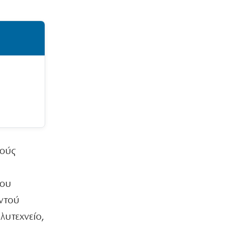
πρόκρισης απέναντι στην Αντερλεχτ
6|08|2026 | 9:30
ΚΟΣΜΟΣ
Η τεχνητή νοημοσύνη χακάρει
ανθρώπους… αυτοβούλως!
6|08|2026 | 9:27
ΕΛΛΑΔΑ
Μυστράς: Η αδελφή του 55χρονου
«έσπασε» το μυστήριο
6|08|2026 | 9:24
Ο κοριός
τούς
Η αυτοκριτική κάηκε πρώτη
6|08|2026 | 9:07
του
ΑΘΛΗΤΙΚΑ
υντού
Γιώργος Σηφάκης: Η πρόκριση είναι
ανοιχτή, αλλά η εικόνα του είναι…
υτεχνείο,
θαμπή