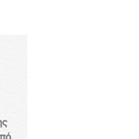
6|08|2026 | 9:02
ΟΙΚΟΝΟΜΙΑ
Επίδομα παιδιού 150 ευρώ: Πότε είναι
η επόμενη πληρωμή
6|08|2026 | 9:00
ΠΟΛΙΤΙΣΜΟΣ
Σήμερα στο Α’ Νεκροταφείο Αθηνών
το τελευταίο αντίο στον Λάκη Χαλκιά
6|08|2026 | 8:43
ΕΛΛΑΔΑ
Κυψέλη: Απολογείται σήμερα ο
26χρονος – Το τρίτο άτομο που
εμπλέκει
6|08|2026 | 8:26
ΠΟΛΙΤΙΣΜΟΣ
«Κωνσταντίνος Καβάφης. Ο άνθρωπος
κι ο ποιητής» των Jusdanis-Jeffreys