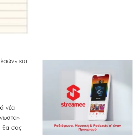
μπροστά στα τρία παιδιά της
6|08|2026 | 10:13
ΑΘΛΗΤΙΚΑ
Ενισχύεται με τον Μπραγκάνσα ο
Ολυμπιακός
6|08|2026 | 10:00
ΟΡΘΟΔΟΞΙΑ
 λαών» και
Υπόδειγμα ανθρωπιάς από
ελληνορθόδοξους της Ουάσιγκτον
6|08|2026 | 9:56
ΕΛΛΑΔΑ
Προφυλακίστηκε ο 44χρονος
εμπρηστής για τη μεγάλη φωτιά στην
ιά νέα
Κεφαλονιά
6|08|2026 | 9:53
άγνωστα»
, θα σας
ΑΘΛΗΤΙΚΑ
ΠΑΟΚ: Ώρα για το πρώτο βήμα