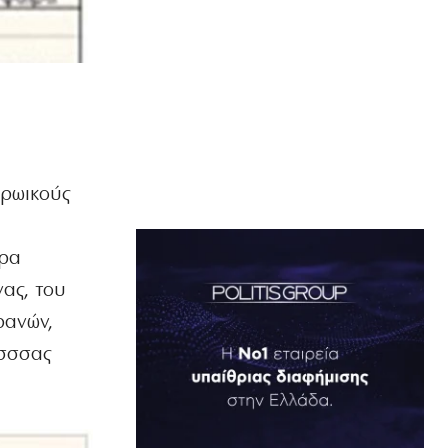
ηρωικούς
ορα
νας, του
ρανών,
ισσσας