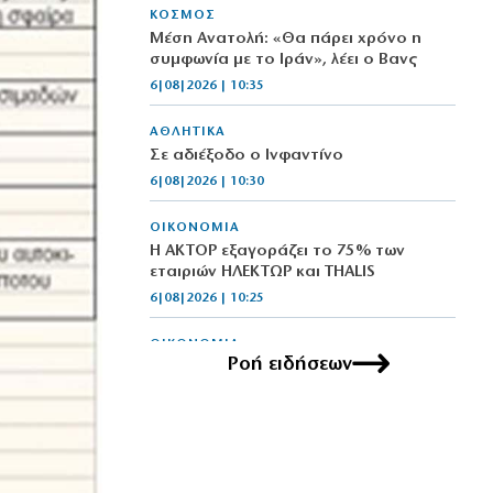
ΚΟΣΜΟΣ
Μέση Ανατολή: «Θα πάρει χρόνο η
συμφωνία με το Ιράν», λέει ο Βανς
6|08|2026 | 10:35
ΑΘΛΗΤΙΚΑ
Σε αδιέξοδο ο Ινφαντίνο
6|08|2026 | 10:30
ΟΙΚΟΝΟΜΙΑ
Η ΑΚΤΟΡ εξαγοράζει το 75% των
εταιριών ΗΛΕΚΤΩΡ και THALIS
6|08|2026 | 10:25
ΟΙΚΟΝΟΜΙΑ
Ροή ειδήσεων
Ζαλίζουν τα νούμερα για τις
απευθείας αναθέσεις (βίντεο)
6|08|2026 | 10:16
ΕΛΛΑΔΑ
Τραγωδία στα Μάλια: 40χρονη πνίγηκε