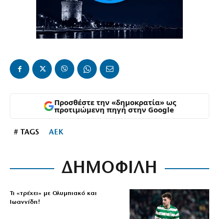
Προσθέστε την «δημοκρατία» ως
προτιμώμενη πηγή στην Google
# TAGS
ΑΕΚ
ΔΗΜΟΦΙΛΗ
Τι «τρέχει» με Ολυμπιακό και
Ιωαννίδη!