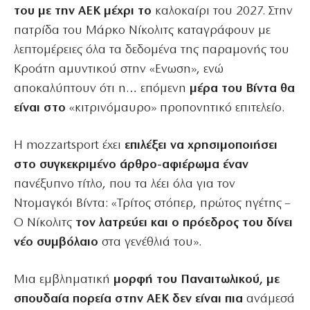
του με την ΑΕΚ μέχρι το
καλοκαίρι του 2027. Στην
πατρίδα του Μάρκο Νίκολιτς καταγράφουν με
λεπτομέρειες όλα τα δεδομένα της παραμονής του
Κροάτη αμυντικού στην «Ενωση», ενώ
αποκαλύπτουν ότι η… επόμενη
μέρα του Βίντα θα
είναι στο
«κιτρινόμαυρο» προπονητικό επιτελείο.
Η mozzartsport έχει
επιλέξει να χρησιμοποιήσει
στο συγκεκριμένο άρθρο-αφιέρωμα έναν
πανέξυπνο τίτλο, που τα λέει όλα για τον
Ντομαγκόι Βίντα: «Τρίτος στόπερ, πρώτος ηγέτης –
Ο Νίκολιτς
τον λατρεύει και ο πρόεδρος του δίνει
νέο συμβόλαιο
στα γενέθλιά του».
Μια εμβληματική
μορφή του Παναιτωλικού, με
σπουδαία πορεία στην AEK δεν είναι πια
ανάμεσά