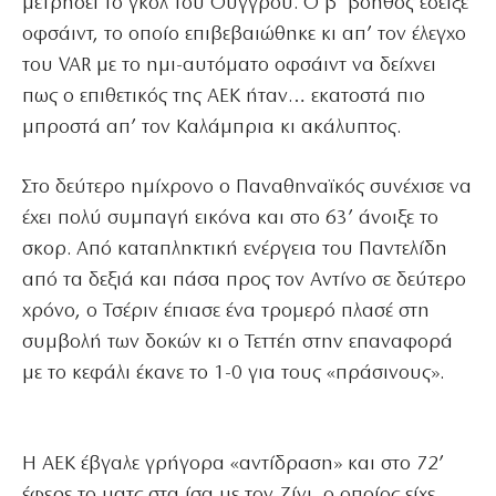
μετρήσει το γκολ του Ούγγρου. Ο β’ βοηθός έδειξε
οφσάιντ, το οποίο επιβεβαιώθηκε κι απ’ τον έλεγχο
του VAR με το ημι-αυτόματο οφσάιντ να δείχνει
πως ο επιθετικός της ΑΕΚ ήταν… εκατοστά πιο
μπροστά απ’ τον Καλάμπρια κι ακάλυπτος.
Στο δεύτερο ημίχρονο ο Παναθηναϊκός συνέχισε να
έχει πολύ συμπαγή εικόνα και στο 63’ άνοιξε το
σκορ. Από καταπληκτική ενέργεια του Παντελίδη
από τα δεξιά και πάσα προς τον Αντίνο σε δεύτερο
χρόνο, ο Τσέριν έπιασε ένα τρομερό πλασέ στη
συμβολή των δοκών κι ο Τεττέη στην επαναφορά
με το κεφάλι έκανε το 1-0 για τους «πράσινους».
Η ΑΕΚ έβγαλε γρήγορα «αντίδραση» και στο 72’
έφερε το ματς στα ίσα με τον Ζίνι, ο οποίος είχε