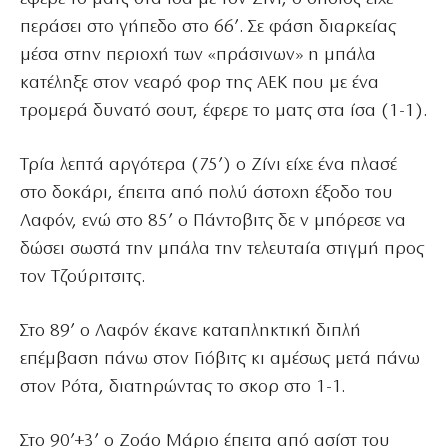
περάσει στο γήπεδο στο 66’. Σε φάση διαρκείας
μέσα στην περιοχή των «πράσινων» η μπάλα
κατέληξε στον νεαρό φορ της ΑΕΚ που με ένα
τρομερά δυνατό σουτ, έφερε το ματς στα ίσα (1-1).
Τρία λεπτά αργότερα (75’) ο Ζίνι είχε ένα πλασέ
στο δοκάρι, έπειτα από πολύ άστοχη έξοδο του
Λαφόν, ενώ στο 85’ ο Πάντοβιτς δε ν μπόρεσε να
δώσει σωστά την μπάλα την τελευταία στιγμή προς
τον Τζούριτσιτς.
Στο 89’ ο Λαφόν έκανε καταπληκτική διπλή
επέμβαση πάνω στον Γιόβιτς κι αμέσως μετά πάνω
στον Ρότα, διατηρώντας το σκορ στο 1-1.
Στο 90’+3’ ο Ζοάο Μάριο έπειτα από ασίστ του