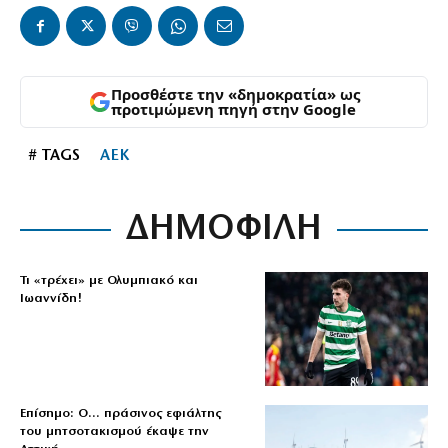
Προσθέστε την «δημοκρατία» ως
προτιμώμενη πηγή στην Google
# TAGS
ΑΕΚ
ΔΗΜΟΦΙΛΗ
Τι «τρέχει» με Ολυμπιακό και
Ιωαννίδη!
Επίσημο: Ο… πράσινος εφιάλτης
του μητσοτακισμού έκαψε την