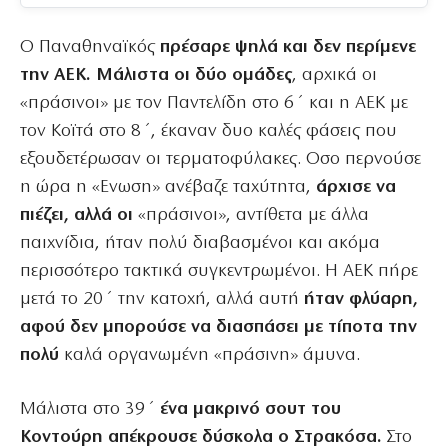
Ο Παναθηναϊκός
πρέσαρε ψηλά και δεν περίμενε
την ΑΕΚ. Μάλιστα οι δύο ομάδες
, αρχικά οι
«πράσινοι» με τον Παντελίδη στο 6΄ και η ΑΕΚ με
τον Κοϊτά στο 8΄, έκαναν δυο καλές φάσεις που
εξουδετέρωσαν οι τερματοφύλακες. Οσο περνούσε
η ώρα η «Ενωση» ανέβαζε ταχύτητα,
άρχισε να
πιέζει, αλλά οι
«πράσινοι», αντίθετα με άλλα
παιχνίδια, ήταν πολύ διαβασμένοι και ακόμα
περισσότερο τακτικά συγκεντρωμένοι. Η ΑΕΚ πήρε
μετά το 20΄ την κατοχή, αλλά αυτή
ήταν φλύαρη,
αφού δεν μπορούσε να διασπάσει με τίποτα την
πολύ
καλά οργανωμένη «πράσινη» άμυνα.
Μάλιστα στο 39΄
ένα μακρινό σουτ του
Κοντούρη απέκρουσε δύσκολα ο Στρακόσα.
Στο