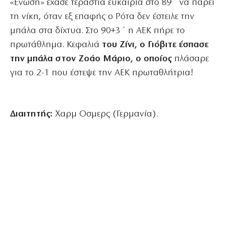
«Ενωση» έχασε τεράστια ευκαιρία στο 89΄ να πάρει
τη νίκη, όταν εξ επαφής ο Ρότα δεν έστειλε την
μπάλα στα δίχτυα. Στο 90+3΄ η ΑΕΚ πήρε το
πρωτάθλημα. Κεφαλιά
του Ζίνι, ο Γιόβιτε έσπασε
την μπάλα στον Ζοάο Μάριο, ο οποίος
πλάσαρε
για το 2-1 που έστεψε την ΑΕΚ πρωταθλήτρια!
Διαιτητής:
Χαρμ Οσμερς (Γερμανία).