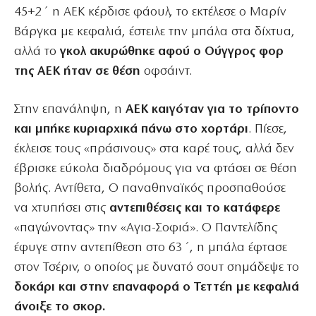
45+2΄ η ΑΕΚ κέρδισε φάουλ, το εκτέλεσε ο Μαρίν
Βάργκα με κεφαλιά, έστειλε την μπάλα στα δίχτυα,
αλλά το
γκολ ακυρώθηκε αφού ο Ούγγρος φορ
της ΑΕΚ ήταν σε θέση
οφσάιντ.
Στην επανάληψη, η
ΑΕΚ καιγόταν για το τρίποντο
και μπήκε κυριαρχικά πάνω στο χορτάρι
. Πίεσε,
έκλεισε τους «πράσινους» στα καρέ τους, αλλά δεν
έβρισκε εύκολα διαδρόμους για να φτάσει σε θέση
βολής. Αντίθετα, Ο παναθηναϊκός προσπαθούσε
να χτυπήσει στις
αντεπιθέσεις και το κατάφερε
«παγώνοντας» την «Αγια-Σοφιά». Ο Παντελίδης
έφυγε στην αντεπίθεση στο 63΄, η μπάλα έφτασε
στον Τσέριν, ο οποίος με δυνατό σουτ σημάδεψε το
δοκάρι και στην επαναφορά ο Τεττέη με κεφαλιά
άνοιξε το σκορ.