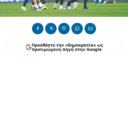
Προσθέστε την «δημοκρατία» ως
προτιμώμενη πηγή στην Google