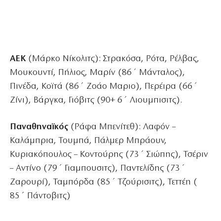
ΑΕΚ
(Μάρκο Νίκολιτς): Στρακόσα, Ρότα, Ρέλβας,
Μουκουντί, Πήλιος, Μαρίν (86΄ Μάνταλος),
Πινέδα, Κοϊτά (86΄ Ζοάο Μαριο), Περέιρα (66΄
Ζίνι), Βάργκα, Γιόβιτς (90+ 6΄ Λιουμπισιτς).
Παναθηναϊκός
(Ράφα Μπενίτεθ): Λαφόν –
Καλάμπρια, Τουμπά, Πάλμερ Μπράουν,
Κυριακόπουλος – Κοντούρης (73΄ Σιώπης), Τσέριν
– Αντίνο (79΄ Γιαμπουσιτς), Παντελίδης (73΄
Ζαρουρί), Ταμπόρδα (85΄ Τζούρισιτς), Τεττέη (
85΄ Πάντοβιτς)