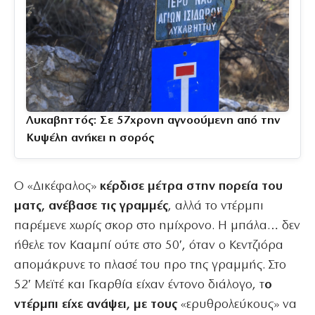
Λυκαβηττός: Σε 57χρονη αγνοούμενη από την
Κυψέλη ανήκει η σορός
O «Δικέφαλος»
κέρδισε μέτρα στην πορεία του
ματς, ανέβασε τις γραμμές
, αλλά το ντέρμπι
παρέμενε χωρίς σκορ στο ημίχρονο. Η μπάλα… δεν
ήθελε τον Κααμπί ούτε στο 50′, όταν ο Κεντζιόρα
απομάκρυνε το πλασέ του προ της γραμμής. Στο
52′ Μεϊτέ και Γκαρθία είχαν έντονο διάλογο, τ
ο
ντέρμπι είχε ανάψει, με τους
«ερυθρολεύκους» να