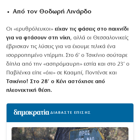
Aπό τον Θοδωρή Λινάρδο
Οι «ερυθρόλευκοι»
είχαν τις φάσεις στο παιχνίδι
για να φτάσουν στη νίκη
, αλλά οι Θεσσαλονικείς
έβρισκαν τις λύσεις για να έχουμε τελικά ένα
ισορροπημένο ντέρμπι. Στο 6′ ο Τσικίνιο σούταρε
δίπλα από την «ασπρόμαυρη» εστία και στο 23′ ο
Παβλένκα είπε «όχι» σε Κααμπί, Ποντένσε και
Τσικίνιο! Στο 28′ ο Κένι αστόχησε από
πλεονεκτική θέση.
ΔΙΑΒΑΣΤΕ ΕΠΙΣΗΣ