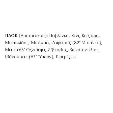
ΠΑΟΚ
(Λουτσέσκου): Παβλένκα, Κένι, Κετζιόρα,
Μιχαηλίδης, Μπάμπα, Ζαφείρης (82′ Μπιάνκο),
Μεϊτέ (63′ Οζντόεφ), Ζίβκοβιτς, Κωνσταντέλιας,
Ιβάνουσετς (63′ Τάισον), Γερεμέγεφ.