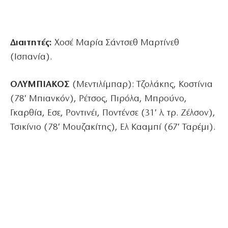
Διαιτητές:
Χοσέ Μαρία Σάντσεθ Μαρτίνεθ
(Ισπανία).
ΟΛΥΜΠΙΑΚΟΣ
(Μεντιλίμπαρ): Τζολάκης, Κοστίνια
(78′ Μπιανκόν), Ρέτσος, Πιρόλα, Μπρούνο,
Γκαρθία, Εσε, Ροντινέι, Ποντένσε (31′ λ. τρ. Ζέλσον),
Τσικίνιο (78′ Μουζακίτης), Ελ Κααμπί (67′ Ταρέμι).