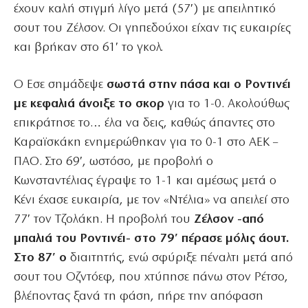
έχουν καλή στιγμή λίγο μετά (57′) με απειλητικό
σουτ του Ζέλσον. Οι γηπεδούχοι είχαν τις ευκαιρίες
και βρήκαν στο 61′ το γκολ.
Ο Εσε σημάδεψε
σωστά στην πάσα και ο Ροντινέι
με κεφαλιά άνοιξε το σκορ
για το 1-0. Ακολούθως
επικράτησε το… έλα να δεις, καθώς άπαντες στο
Καραϊσκάκη ενημερώθηκαν για το 0-1 στο ΑΕΚ –
ΠΑΟ. Στο 69′, ωστόσο, με προβολή ο
Κωνσταντέλιας έγραψε το 1-1 και αμέσως μετά ο
Κένι έχασε ευκαιρία, με τον «Ντέλια» να απειλεί στο
77′ τον Τζολάκη. Η προβολή του
Ζέλσον -από
μπαλιά του Ροντινέι- στο 79′ πέρασε μόλις άουτ.
Στο 87′ ο
διαιτητής, ενώ σφύριξε πέναλτι μετά από
σουτ του Οζντόεφ, που χτύπησε πάνω στον Ρέτσο,
βλέποντας ξανά τη φάση, πήρε την απόφαση