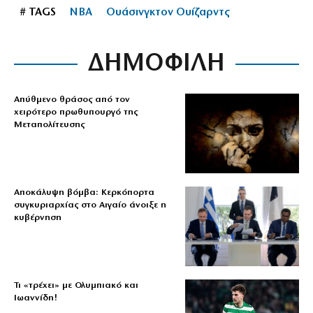
# TAGS
NBA
Ουάσινγκτον Ουίζαρντς
ΔΗΜΟΦΙΛΗ
Απύθμενο θράσος από τον
χειρότερο πρωθυπουργό της
Μεταπολίτευσης
Αποκάλυψη βόμβα: Κερκόπορτα
συγκυριαρχίας στο Αιγαίο άνοιξε η
κυβέρνηση
Τι «τρέχει» με Ολυμπιακό και
Ιωαννίδη!