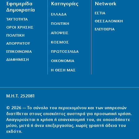
Εφημερίδα
Κατηγορίες
Network
Δημοκρατία
ΕΣΤΙΑ
ΕΛΛΑΔΑ
ΤΑΥΤΟΤΗΤΑ
ΘΕΣΣΑΛΟΝΙΚΗ
ΠΟΛΙΤΙΚΗ
ΟΡΟΙ ΧΡΗΣΗΣ
ΕΛΕΥΘΕΡΙΑ
ΑΠΟΨΕΙΣ
ΠΟΛΙΤΙΚΗ
ΚΟΣΜΟΣ
ΑΠΟΡΡΗΤΟΥ
ΕΠΙΚΟΙΝΩΝΙΑ
ΠΡΩΤΟΣΕΛΙΔΑ
ΔΙΑΦΗΜΙΣΗ
ΟΙΚΟΝΟΜΙΑ
Η ΘΕΣΗ ΜΑΣ
Μ.Η.Τ. 252081
© 2026 — Το σύνολο του περιεχομένου και των υπηρεσιών
διατίθεται στους επισκέπτες αυστηρά για προσωπική χρήση.
Απαγορεύεται η χρήση ή επανεκπομπή του, σε οποιοδήποτε
μέσο, μετά ή άνευ επεξεργασίας, χωρίς γραπτή άδεια του
εκδότη.