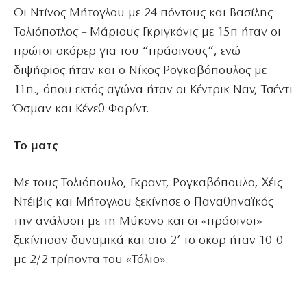
Οι Ντίνος Μήτογλου με 24 πόντους και Βασίλης
Τολιόποτλος – Μάριους Γκριγκόνις με 15π ήταν οι
πρώτοι σκόρερ για του “πράσινους”, ενώ
διψήφιος ήταν και ο Νίκος Ρογκαβόπουλος με
11π., όπου εκτός αγώνα ήταν οι Κέντρικ Ναν, Τσέντι
Όσμαν και Κένεθ Φαρίντ.
Το ματς
Με τους Τολιόπουλο, Γκραντ, Ρογκαβόπουλο, Χέις
Ντέιβις και Μήτογλου ξεκίνησε ο Παναθηναϊκός
την ανάλυση με τη Μύκονο και οι «πράσινοι»
ξεκίνησαν δυναμικά και στο 2’ το σκορ ήταν 10-0
με 2/2 τρίποντα του «Τόλιο».