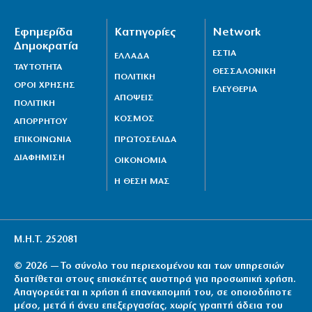
Εφημερίδα
Κατηγορίες
Network
Δημοκρατία
ΕΣΤΙΑ
ΕΛΛΑΔΑ
ΤΑΥΤΟΤΗΤΑ
ΘΕΣΣΑΛΟΝΙΚΗ
ΠΟΛΙΤΙΚΗ
ΟΡΟΙ ΧΡΗΣΗΣ
ΕΛΕΥΘΕΡΙΑ
ΑΠΟΨΕΙΣ
ΠΟΛΙΤΙΚΗ
ΚΟΣΜΟΣ
ΑΠΟΡΡΗΤΟΥ
ΕΠΙΚΟΙΝΩΝΙΑ
ΠΡΩΤΟΣΕΛΙΔΑ
ΔΙΑΦΗΜΙΣΗ
ΟΙΚΟΝΟΜΙΑ
Η ΘΕΣΗ ΜΑΣ
Μ.Η.Τ. 252081
© 2026 — Το σύνολο του περιεχομένου και των υπηρεσιών
διατίθεται στους επισκέπτες αυστηρά για προσωπική χρήση.
Απαγορεύεται η χρήση ή επανεκπομπή του, σε οποιοδήποτε
μέσο, μετά ή άνευ επεξεργασίας, χωρίς γραπτή άδεια του