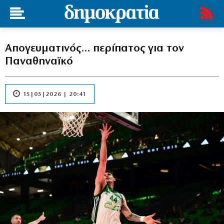
Απογευματινός… περίπατος για τον
Παναθηναϊκό
15|05|2026 | 20:41