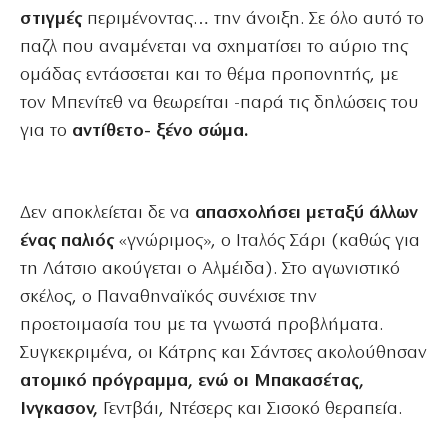
στιγμές
περιμένοντας… την άνοιξη. Σε όλο αυτό το
παζλ που αναμένεται να σχηματίσει το αύριο της
ομάδας εντάσσεται και το θέμα προπονητής, με
τον Μπενίτεθ να θεωρείται -παρά τις δηλώσεις του
για το
αντίθετο- ξένο σώμα.
Δεν αποκλείεται δε να
απασχολήσει μεταξύ άλλων
ένας παλιός
«γνώριμος», ο Ιταλός Σάρι (καθώς για
τη Λάτσιο ακούγεται ο Αλμέιδα). Στο αγωνιστικό
σκέλος, ο Παναθηναϊκός συνέχισε την
προετοιμασία του με τα γνωστά προβλήματα.
Συγκεκριμένα, οι Κάτρης και Σάντσες ακολούθησαν
ατομικό πρόγραμμα, ενώ οι Μπακασέτας,
Ινγκασον,
Γεντβάι, Ντέσερς και Σισοκό θεραπεία.