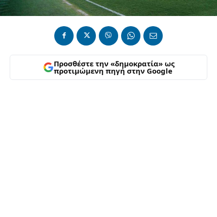
Προσθέστε την «δημοκρατία» ως
προτιμώμενη πηγή στην Google