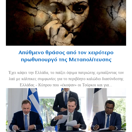
Απύθμενο θράσος από τον χειρότερο
πρωθυπουργό της Μεταπολίτευσης
Έχει κάψει την Ελλάδα, το παίζει όψιμα πατριώτης εμπαίζοντας τον
λαό με κάλπικες συμφωνίες για το περιβόητο καλώδιο διασύνδεσης
Ελλάδας - Κύπρου που «έκοψαν» οι Τούρκοι και για...