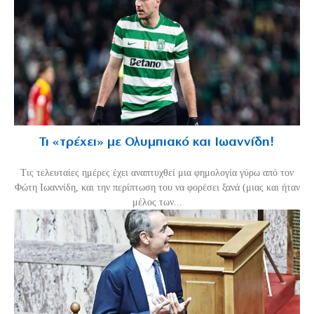
Τι «τρέχει» με Ολυμπιακό και Ιωαννίδη!
Τις τελευταίες ημέρες έχει αναπτυχθεί μια φημολογία γύρω από τον
Φώτη Ιωαννίδη, και την περίπτωση του να φορέσει ξανά (μιας και ήταν
μέλος των...