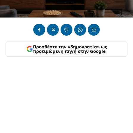
Προσθέστε την «δημοκρατία» ως
προτιμώμενη πηγή στην Google