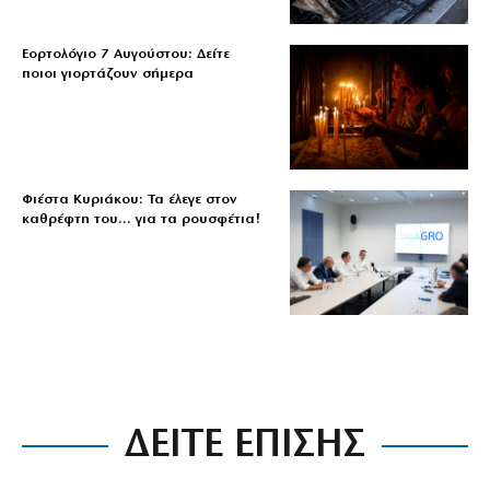
Εορτολόγιο 7 Αυγούστου: Δείτε
ποιοι γιορτάζουν σήμερα
Φιέστα Κυριάκου: Τα έλεγε στον
καθρέφτη του… για τα ρουσφέτια!
ΔΕΙΤΕ ΕΠΙΣΗΣ