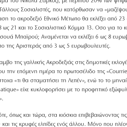
όμμα του Νικολά Σαρκοζί, με περίπου 20% των ψήφω
 Γάλλους Σοσιαλιστές, που κατόρθωσαν να «μαζέψο
ση το ακροδεξιό Εθνικό Μέτωπο θα εκλέξει από 23
 ως 21 και το Σοσιαλιστικό Κόμμα 13. Οσο για το 
ουά Μπαϊρού; Αναμένεται να εκλέξει 6 ως 8 ευρω
πο της Αριστεράς από 3 ως 5 ευρωβουλευτές.
αμβο της γαλλικής Ακροδεξιάς στις δημοτικές εκλογ
 την επόμενη ημέρα το πρωτοσέλιδο της «Courrie
στοχα «τι θα σταματήσει τη Λεπέν», ενώ το το μηνα
atique» είχε κυκλοφορήσει με το προφητικό εξώφυ
».
ότε, όπως και τώρα, στα κιόσκια επιβεβαιώνοντας τις
 και τις κρυφές ελπίδες ενός άλλου. Μόνο που πλέ