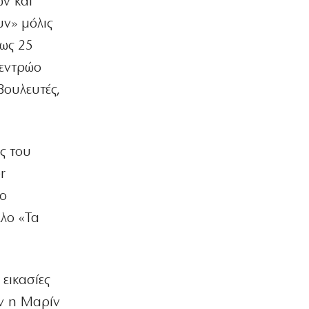
ν και
υν» μόλις
ΕΛΛΑΔΑ
ΟΛΘ: Νέα επένδυση σε σύγχρονο
 ως 25
εξοπλισμό – 8 νέα Straddle Carriers
κεντρώο
στο λιμάνι
6|08|2026 | 22:50
βουλευτές,
ΑΘΛΗΤΙΚΑ
Όλα για όλα για την ανατροπή ο ΠΑΟΚ
6|08|2026 | 22:47
ές του
r
ΚΟΣΜΟΣ
Ιστορική επίσκεψη Ζελένσκι στη
ίο
Σερβία
λλο «Τα
6|08|2026 | 22:40
ΠΟΛΙΤΙΣΜΟΣ
Αγιον Ορος: Εικαστικό ταξίδι σιωπής
και πίστης
 εικασίες
6|08|2026 | 22:30
ον η Μαρίν