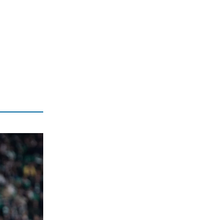
«μπαμ» στον ΠΑΟΚ!
6|08|2026 | 21:55
ΚΟΣΜΟΣ
Reuters: Ανησυχία στις ΗΠΑ για
αστάθεια στη Μέση Ανατολή
6|08|2026 | 21:50
ΕΛΛΑΔΑ
Επτά μήνες ανενεργά τα νέα
αεροπλάνα της Πυροσβεστικής
6|08|2026 | 21:40
ΚΟΣΜΟΣ
Ιταλία όπως… Μυστράς: 50χρονος
έπαιρνε τη σύνταξη της νεκρής
μητέρας του
6|08|2026 | 21:35
ΠΟΛΙΤΙΣΜΟΣ
«Χάσαμε τη θεία Στοπ»: Μια θεία, ένας