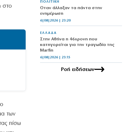
ΠΟΛΙΤΙΚΗ
η στο
Όταν άλλαξαν τα πάντα στην
ενημέρωση
6|08|2026 | 23:20
ΕΛΛΑΔΑ
Στην Αθήνα η 46χρονη που
κατηγορείται για την τραγωδία της
Marfin
6|08|2026 | 23:15
Ροή ειδήσεων
ΟΙΚΟΝΟΜΙΑ
Delivery: Γιατί το αφορολόγητο στα
φιλοδωρήματα δεν αρκεί – Τι ζητούν οι
διανομείς (βίντεο)
6|08|2026 | 23:10
το
ΑΘΛΗΤΙΚΑ
Ο Ορτέγκα αποχαιρέτησε τον
μα των
Ολυμπιακό και υπογράφει στη Ρίβερ
τας πίσω
Πλέιτ
6|08|2026 | 23:00