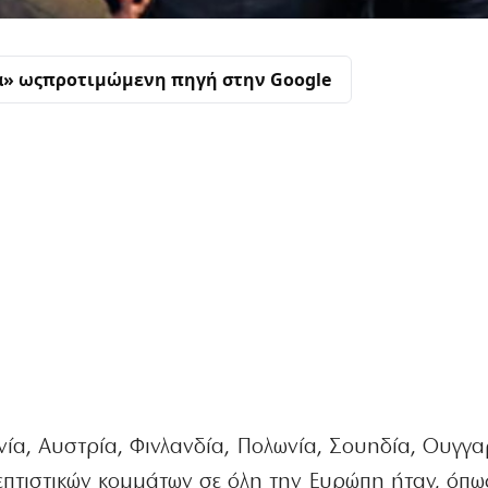
α» ως
προτιμώμενη πηγή στην Google
ανία, Αυστρία, Φινλανδία, Πολωνία, Σουηδία, Ουγγα
πτιστικών κομμάτων σε όλη την Ευρώπη ήταν, όπω