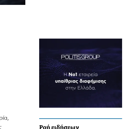
ρία,
Ροή ειδήσεων
ς