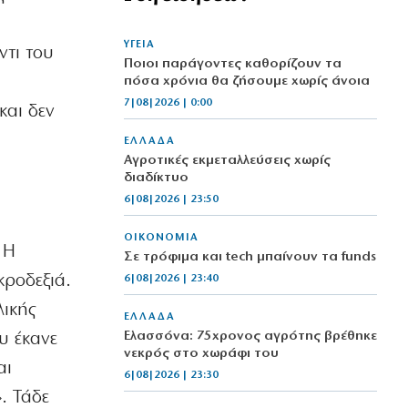
ΥΓΕΙΑ
ντι του
Ποιοι παράγοντες καθορίζουν τα
πόσα χρόνια θα ζήσουμε χωρίς άνοια
7|08|2026 | 0:00
και δεν
ΕΛΛΑΔΑ
Αγροτικές εκμεταλλεύσεις χωρίς
διαδίκτυο
6|08|2026 | 23:50
ΟΙΚΟΝΟΜΙΑ
 Η
Σε τρόφιμα και tech μπαίνουν τα funds
κροδεξιά.
6|08|2026 | 23:40
λικής
ΕΛΛΑΔΑ
Ελασσόνα: 75χρονος αγρότης βρέθηκε
υ έκανε
νεκρός στο χωράφι του
αι
6|08|2026 | 23:30
. Τάδε