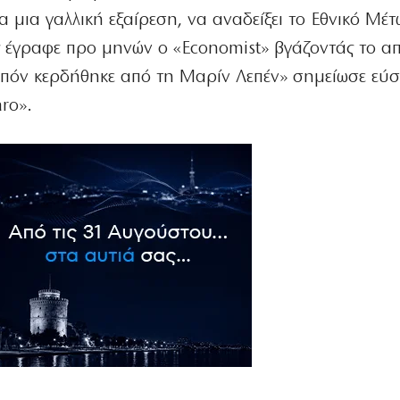
 μια γαλλική εξαίρεση, να αναδείξει το Εθνικό Μέ
ς έγραφε προ μηνών o «Economist» βγάζοντάς το α
οιπόν κερδήθηκε από τη Μαρίν Λεπέν» σημείωσε εύ
aro».