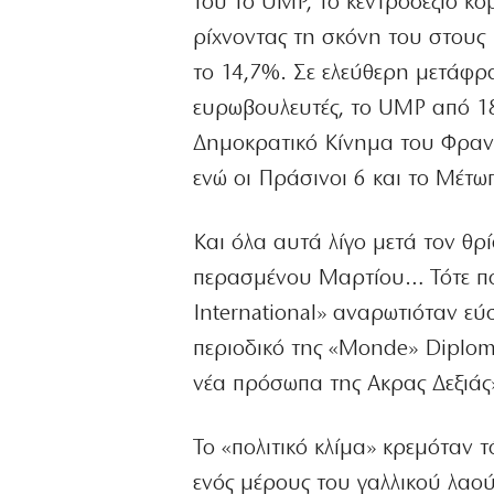
του το UMP, το κεντροδεξιό κ
ρίχνοντας τη σκόνη του στους
το 14,7%. Σε ελεύθερη μετάφρα
ευρωβουλευτές, το UMP από 18
Δημοκρατικό Κίνημα του Φρανσ
ενώ οι Πράσινοι 6 και το Μέτω
Και όλα αυτά λίγο μετά τον θρί
περασμένου Μαρτίου… Τότε που
International» αναρωτιόταν εύ
περιοδικό της «Monde» Diplom
νέα πρόσωπα της Ακρας Δεξιάς
Το «πολιτικό κλίμα» κρεμόταν τ
ενός μέρους του γαλλικού λαού