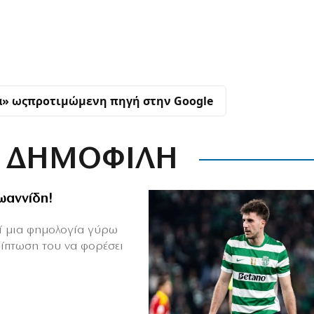
α» ως
προτιμώμενη πηγή στην Google
ΔΗΜΟΦΙΛΗ
Ιωαννίδη!
θεί μια φημολογία γύρω
ρίπτωση του να φορέσει