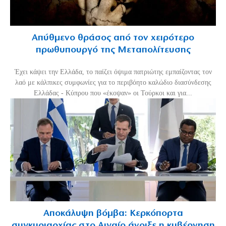
Απύθμενο θράσος από τον χειρότερο
πρωθυπουργό της Μεταπολίτευσης
Έχει κάψει την Ελλάδα, το παίζει όψιμα πατριώτης εμπαίζοντας τον
λαό με κάλπικες συμφωνίες για το περιβόητο καλώδιο διασύνδεσης
Ελλάδας - Κύπρου που «έκοψαν» οι Τούρκοι και για...
Αποκάλυψη βόμβα: Κερκόπορτα
συγκυριαρχίας στο Αιγαίο άνοιξε η κυβέρνηση