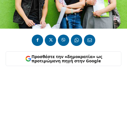
Προσθέστε την «δημοκρατία» ως
προτιμώμενη πηγή στην Google