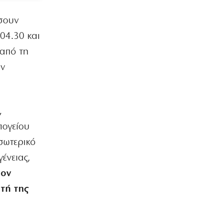
ώσουν
04.30 και
 από τη
ών
,
πογείου
σωτερικό
ένειας,
τον
τή της