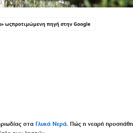
α» ως
προτιμώμενη πηγή στην Google
ηριωδίας στα
Γλυκά Νερά
. Πώς η νεαρή προσπάθη