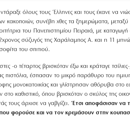
ντάραξε όλους τους Έλληνες και τους έκανε να νι
των κακοποιών, συνέβη χθες τα ξημερώματα, μεταξύ 
οιτήτρια του Πανεπιστημίου Πειραιά, με καταγωγή
ο 32χρονος σύζυγός της Χαράλαμπος Α. και η 11 μην
σοφίτα του σπιτιού.
στες -ο τέταρτος βρισκόταν έξω και κράταγε τσίλιες-
ας πιστόλια, έσπασαν το μικρό παράθυρο του ημιυ
οφης μονοκατοικίας και γλίστρησαν αθόρυβα στο ε
ν στο καθιστικό, όπου βρισκόταν ο σκύλος της οικογ
άς τους άρχισε να γαβγίζει.
Έτσι αποφάσισαν να 
 που φορούσε και να τον κρεμάσουν στην κουπασ