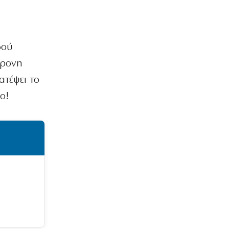
δού
χρονη
ατέψει το
ο!