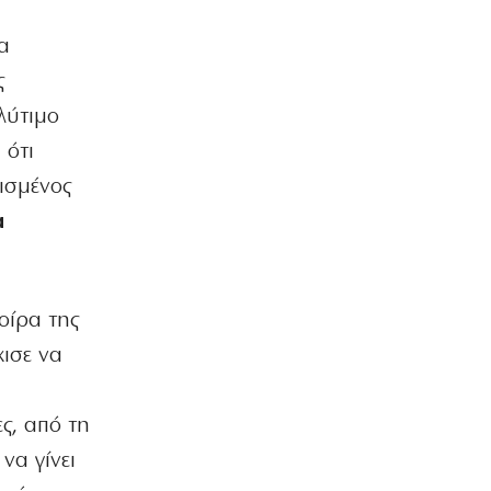
α
ς
λύτιμο
 ότι
ισμένος
α
οίρα της
χισε να
ς, από τη
να γίνει