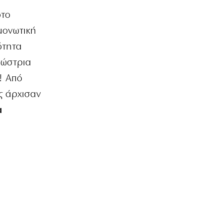
ότο
μονωτική
ότητα
νώστρια
! Από
ές άρχισαν
α