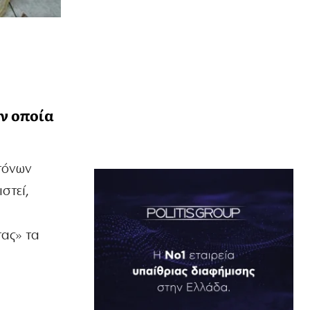
ν οποία
τόνων
στεί,
τας» τα