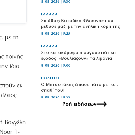
8|08|2026 | 9:30
ΕΛΛΑΔΑ
Σκιάθος: Καταδίκη 39χρονης που
μέθυσε μαζί με την ανήλικη κόρη της
8|08|2026 | 9:25
, με τη
ΕΛΛΑΔΑ
Στο κατακόρυφο η αυγουστιάτικη
ής ποινής
έξοδος: «Βουλιάζουν» τα λιμάνια
ην ίδια
8|08|2026 | 9:00
ΠΟΛΙΤΙΚΗ
Ο Μητσοτάκης έπιασε πάτο με το…
στούν εκ
σπαθί του!
ίλειος
8|08|2026 | 8:59
Ροή ειδήσεων
ΚΟΣΜΟΣ
Ιράν: Προσκλητήριο για ισλαμικό
τή Βαγγέλη
μέτωπο απέναντι στη Δύση
8|08|2026 | 8:45
Noor 1»