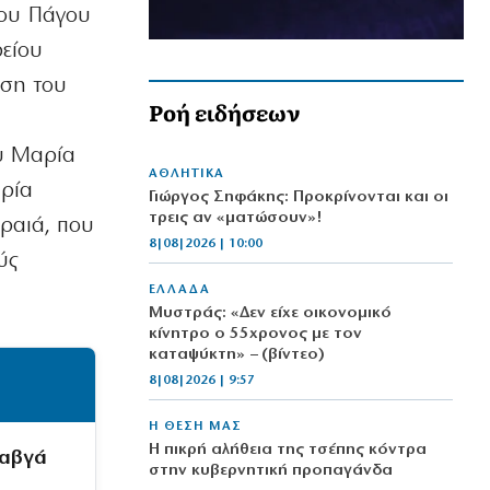
ίου Πάγου
ρείου
ηση του
Ροή ειδήσεων
ου Μαρία
ΑΘΛΗΤΙΚΑ
αρία
Γιώργος Σηφάκης: Προκρίνονται και οι
τρεις αν «ματώσουν»!
ραιά, που
8|08|2026 | 10:00
ύς
ΕΛΛΑΔΑ
Μυστράς: «Δεν είχε οικονομικό
κίνητρο ο 55χρονος με τον
καταψύκτη» – (βίντεο)
8|08|2026 | 9:57
Η ΘΕΣΗ ΜΑΣ
Η πικρή αλήθεια της τσέπης κόντρα
καβγά
στην κυβερνητική προπαγάνδα