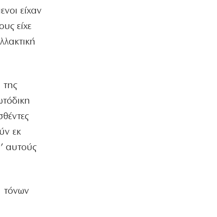
ενοι είχαν
ΚΟΣΜΟΣ
Χούθι: Νέες απειλές κατά όσων
ους είχε
συνεργάζονται με το Ριάντ
αλλακτική
8|08|2026 | 8:24
ΕΛΛΑΔΑ
Επικίνδυνο «κοκτέιλ» ζέστης και
ανέμων – Στο κόκκινο ο κίνδυνος
 της
πυρκαγιών
ωτόδικη
8|08|2026 | 8:12
σθέντες
ΟΡΘΟΔΟΞΙΑ
ύν εκ
Εορτολόγιο: Ποιοι γιορτάζουν σήμερα,
Σάββατο 8 Αυγούστου
’ αυτούς
8|08|2026 | 7:50
ΚΟΣΜΟΣ
… Οι «νέες εποχές»
1 τόνων
8|08|2026 | 0:00