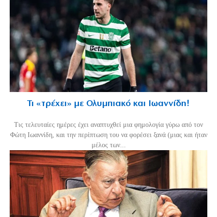
Τι «τρέχει» με Ολυμπιακό και Ιωαννίδη!
Τις τελευταίες ημέρες έχει αναπτυχθεί μια φημολογία γύρω από τον
Φώτη Ιωαννίδη, και την περίπτωση του να φορέσει ξανά (μιας και ήταν
μέλος των...