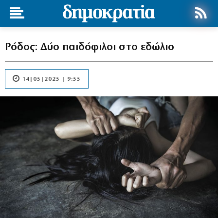
Ρόδος: Δύο παιδόφιλοι στο εδώλιο
14|05|2025 | 9:55