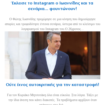
Έκλεισε το Instagram ο Ιωαννίδης και τα
σενάρια… φουντώνουν!
Ο Φώτης Ιωαννίδης προχώρησε σε μια κίνηση που δημιούργησε
απορίες και τροφοδότησε έντονα σενάρια, ύστερα από το κλείσιμο του
λογαριασμού του Instagram του.Ο 26χρονος...
Ούτε ίχνος αυτοκριτικής για την καταστροφή!
Για τον Κυριάκο Μητσοτάκη όλα είναι εύκολα. Στα λόγια. Τάζει με
την ίδια άνεση που κάνει διακοπές. Τα προβλήματα αρχίζουν όταν
φτάνουμε στο διά...