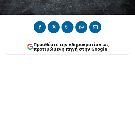
Προσθέστε την «δημοκρατία» ως
προτιμώμενη πηγή στην Google