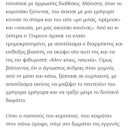
πλησίασε με άρρωστες διαθέσεις. Μάλιστα, όταν το
κοριτσάκι ξύπνησε, του έκλεισε με μια γρήγορη
κίνηση το στόμα και του είπε «μη μιλάς, ηρέμησε»
και «ησυχία, μη μας ακούσει κανένας». Από κει κι
ύστερα η 13χρονη άρχισε να κλαίει
τρομοκρατημένη, με αποτέλεσμα ο διαρρήκτης και
επίδοξος βιαστής να σκύψει στο αυτί της και να
της πει ψιθυριστά: «Μην κλαις, ησυχία». Ομως
βλέποντας ότι ο άγνωστος άνδρας ήταν γυμνός
από τη μέση και κάτω, ξέσπασε σε ουρλιαχτά, με
αποτέλεσμα εκείνος να μαζέψει το παντελόνι του
γρήγορα γρήγορα και να τρέξει μέχρι το διπλανό
δωμάτιο.
Οταν ο παππούς του κοριτσιού, που κοιμόταν
στον πάνω όροφο, πήγε στο δωμάτιο της εγγονής