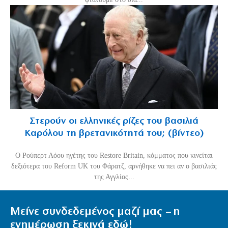
Στερούν οι ελληνικές ρίζες του βασιλιά
Καρόλου τη βρετανικότητά του; (βίντεο)
O Ρούπερτ Λόου ηγέτης του Restore Britain, κόμματος που κινείται
δεξιότερα του Reform UK του Φάρατζ, αρνήθηκε να πει αν ο βασιλιάς
της Αγγλίας...
Μείνε συνδεδεμένος μαζί μας – η
ενημέρωση ξεκινά εδώ!