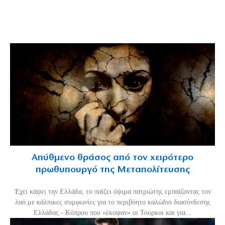
Απύθμενο θράσος από τον χειρότερο
πρωθυπουργό της Μεταπολίτευσης
Έχει κάψει την Ελλάδα, το παίζει όψιμα πατριώτης εμπαίζοντας τον
λαό με κάλπικες συμφωνίες για το περιβόητο καλώδιο διασύνδεσης
Ελλάδας - Κύπρου που «έκοψαν» οι Τούρκοι και για...