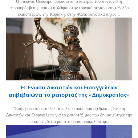
Ο Γιώργος Θεοδωρόπουλος είναι ο πατέρας του συντονιστή
αεροπυρόσβεσης που σκοτώθηκε στην τραγική σύγκρουση των δύο
ελικοπτέρων, την Κυριακή, στην Ψάθα. Κανονικά ο γιος...
Η Ένωση Δικαστών και Εισαγγελέων
επιβεβαιώνει το ρεπορτάζ της «Δημοκρατίας»
"Επιβεβαίωση αποτελεί το δελτίο τύπου που εξέδωσε η Ένωση
Δικαστών και Εισαγγελέων για το ρεπορτάζ μας που δημοσιεύτηκε την
περασμένη Δευτέρα, στο οποίο αποκαλύπταμε...