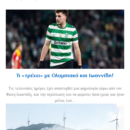
Τι «τρέχει» με Ολυμπιακό και Ιωαννίδη!
Τις τελευταίες ημέρες έχει αναπτυχθεί μια φημολογία γύρω από τον
Φώτη Ιωαννίδη, και την περίπτωση του να φορέσει ξανά (μιας και ήταν
μέλος των...