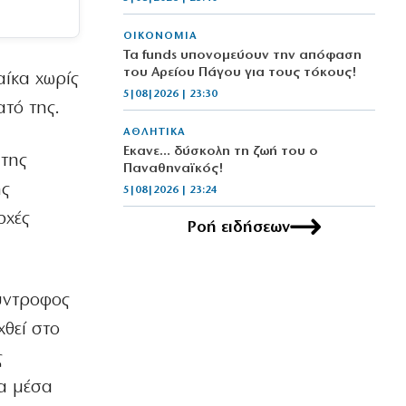
ΟΙΚΟΝΟΜΙΑ
Τα funds υπονομεύουν την απόφαση
του Αρείου Πάγου για τους τόκους!
ίκα χωρίς
5|08|2026 | 23:30
ατό της.
ΑΘΛΗΤΙΚΑ
Έκανε… δύσκολη τη ζωή του ο
της
Παναθηναϊκός!
ης
5|08|2026 | 23:24
ρχές
Ροή ειδήσεων
ΕΛΛΑΔΑ
Επιστολή ΤΕΕ προς ΓΑΙΟΣΕ για τον
Σιδηροδρομικό Σταθμό Λάρισας
5|08|2026 | 23:20
ύντροφος
ΚΟΣΜΟΣ
χθεί στο
Τουρκία: Κατατέθηκε ν/σ για
ς
τερματισμό της σύγκρουσης με τους
Κούρδους
τα μέσα
5|08|2026 | 23:10