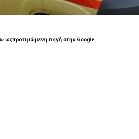
α» ως
προτιμώμενη πηγή στην Google