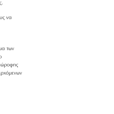
ς.
ΟΙΚΟΝΟΜΙΑ
«Θερμό» φθινόπωρο στο πεδίο των
ους να
πλειστηριασμών
ό
5|08|2026 | 23:00
ΕΛΛΑΔΑ
Σύμη: Τραγική κατάληξη για τον
όγδοο επιβαίνοντα του ιστιοπλοϊκού
ίμα των
5|08|2026 | 22:55
ο
ΕΛΛΑΔΑ
ταώροφης
Βόλος: Στη φυλακή 26χρονος που
περχόμενων
απείλησε να σκοτώσει τη μητέρα του
5|08|2026 | 22:50
ΟΙΚΟΝΟΜΙΑ
Κακουργηματική φοροδιαφυγή κρύβει
η πώληση δανείων σε funds
5|08|2026 | 22:40