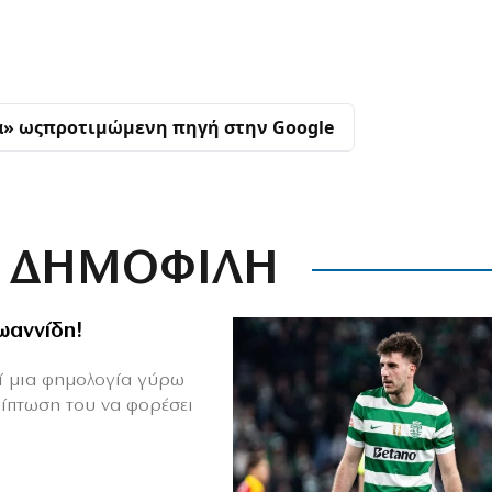
α» ως
προτιμώμενη πηγή στην Google
ΔΗΜΟΦΙΛΗ
Ιωαννίδη!
θεί μια φημολογία γύρω
ρίπτωση του να φορέσει