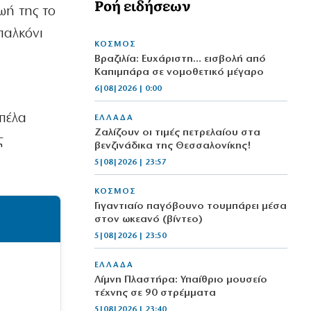
Ροή ειδήσεων
ωή της το
παλκόνι
ΚΟΣΜΟΣ
Βραζιλία: Ευχάριστη… εισβολή από
Καπιμπάρα σε νομοθετικό μέγαρο
6|08|2026 | 0:00
οπέλα
ΕΛΛΑΔΑ
Ζαλίζουν οι τιμές πετρελαίου στα
ς
βενζινάδικα της Θεσσαλονίκης!
5|08|2026 | 23:57
ΚΟΣΜΟΣ
Γιγαντιαίο παγόβουνο τουμπάρει μέσα
στον ωκεανό (βίντεο)
5|08|2026 | 23:50
ΕΛΛΑΔΑ
Λίμνη Πλαστήρα: Υπαίθριο μουσείο
τέχνης σε 90 στρέμματα
5|08|2026 | 23:40